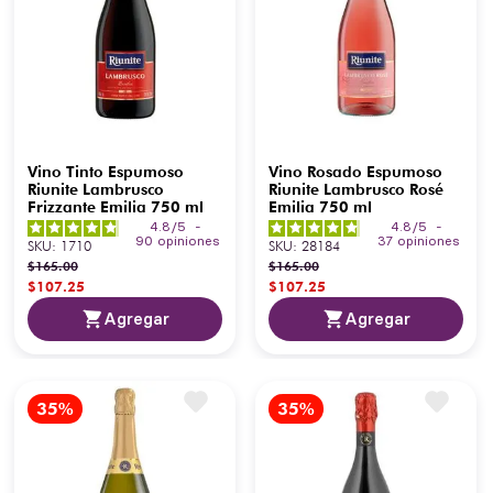
Vino Tinto Espumoso
Vino Rosado Espumoso
Riunite Lambrusco
Riunite Lambrusco Rosé
Frizzante Emilia 750 ml
Emilia 750 ml
4.8
/
5
-
4.8
/
5
-
90
opiniones
37
opiniones
SKU
:
1710
SKU
:
28184
$
165
.
00
$
165
.
00
$
107
.
25
$
107
.
25
Agregar
Agregar