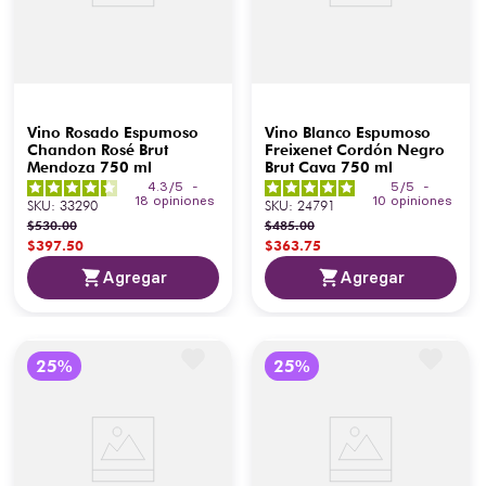
Vino Rosado Espumoso
Vino Blanco Espumoso
Chandon Rosé Brut
Freixenet Cordón Negro
Mendoza 750 ml
Brut Cava 750 ml
4.3
/
5
-
5
/
5
-
18
opiniones
10
opiniones
SKU
:
33290
SKU
:
24791
$
530
.
00
$
485
.
00
$
397
.
50
$
363
.
75
Agregar
Agregar