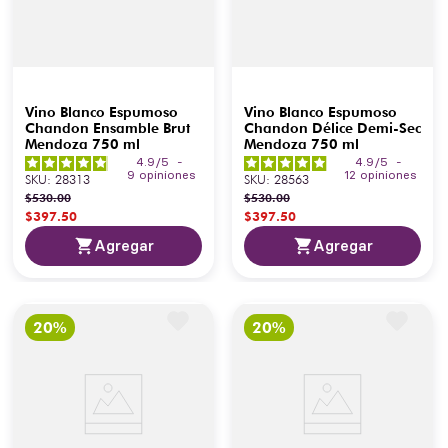
Vino Blanco Espumoso
Vino Blanco Espumoso
Chandon Ensamble Brut
Chandon Délice Demi-Sec
Mendoza 750 ml
Mendoza 750 ml
4.9
/
5
-
4.9
/
5
-
9
opiniones
12
opiniones
SKU
:
28313
SKU
:
28563
$
530
.
00
$
530
.
00
$
397
.
50
$
397
.
50
Agregar
Agregar