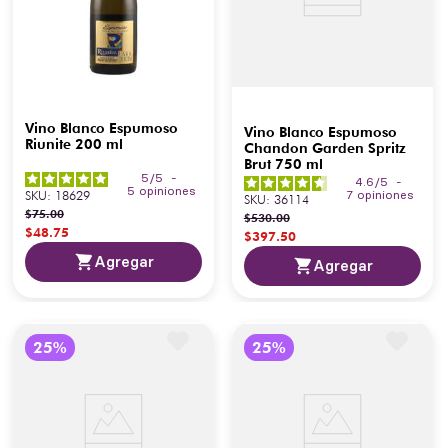
Vino Blanco Espumoso
Vino Blanco Espumoso
Riunite 200 ml
Chandon Garden Spritz
Brut 750 ml
5
/
5
-
4.6
/
5
-
5
opiniones
SKU
:
18629
7
opiniones
SKU
:
36114
$
75
.
00
$
530
.
00
$
48
.
75
$
397
.
50
Agregar
Agregar