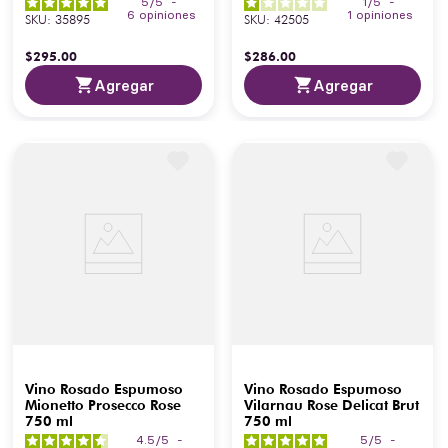
5
/
5
-
1
/
5
-
6
opiniones
1
opiniones
SKU
:
35895
SKU
:
42505
$
295
.
00
$
286
.
00
Agregar
Agregar
Vino Rosado Espumoso
Vino Rosado Espumoso
Mionetto Prosecco Rose
Vilarnau Rose Delicat Brut
750 ml
750 ml
4.5
/
5
-
5
/
5
-