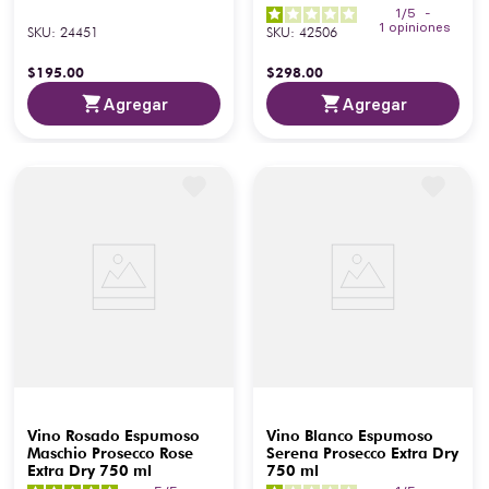
1
/
5
-
1
opiniones
SKU
:
24451
SKU
:
42506
$
195
.
00
$
298
.
00
Agregar
Agregar
Vino Rosado Espumoso
Vino Blanco Espumoso
Maschio Prosecco Rose
Serena Prosecco Extra Dry
Extra Dry 750 ml
750 ml