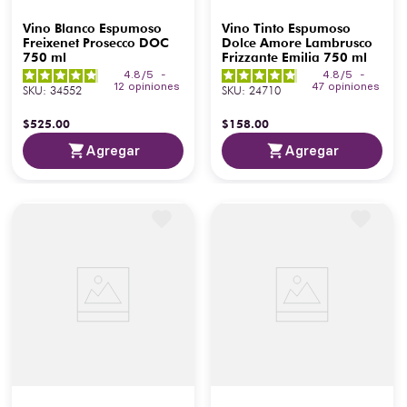
Vino Blanco Espumoso
Vino Tinto Espumoso
Freixenet Prosecco DOC
Dolce Amore Lambrusco
750 ml
Frizzante Emilia 750 ml
4.8
/
5
-
4.8
/
5
-
12
opiniones
47
opiniones
SKU
:
34552
SKU
:
24710
$
525
.
00
$
158
.
00
Agregar
Agregar