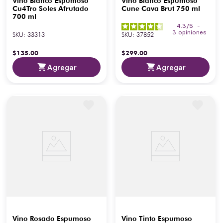
Vino Blanco Espumoso
Vino Blanco Espumoso
Cu4Tro Soles Afrutado
Cune Cava Brut 750 ml
700 ml
4.3
/
5
-
3
opiniones
SKU
:
33313
SKU
:
37852
$
135
.
00
$
299
.
00
Agregar
Agregar
Vino Rosado Espumoso
Vino Tinto Espumoso