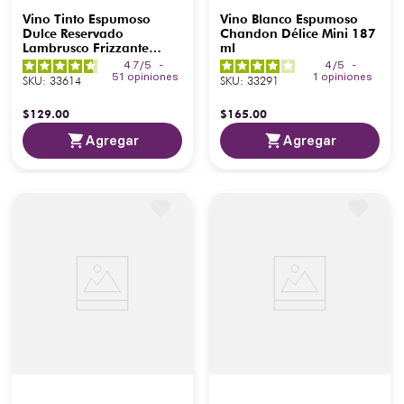
Vino Tinto Espumoso
Vino Blanco Espumoso
Dulce Reservado
Chandon Délice Mini 187
Lambrusco Frizzante
ml
Emilia 750 ml
4.7
/
5
-
4
/
5
-
51
opiniones
1
opiniones
SKU
:
33614
SKU
:
33291
$
129
.
00
$
165
.
00
Agregar
Agregar