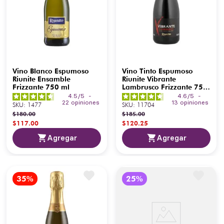
Vino Blanco Espumoso
Vino Tinto Espumoso
Riunite Ensamble
Riunite Vibrante
Frizzante 750 ml
Lambrusco Frizzante 750
ml
4.5
/
5
-
4.6
/
5
-
22
opiniones
13
opiniones
SKU
:
1477
SKU
:
11704
$
180
.
00
$
185
.
00
$
117
.
00
$
120
.
25
Agregar
Agregar