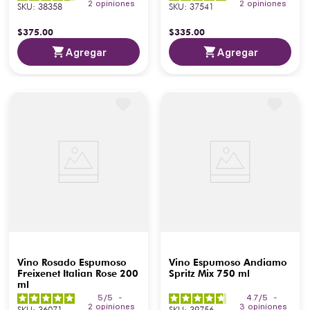
2
opiniones
2
opiniones
SKU
:
38358
SKU
:
37541
$
375
.
00
$
335
.
00
Agregar
Agregar
Vino Rosado Espumoso
Vino Espumoso Andiamo
Freixenet Italian Rose 200
Spritz Mix 750 ml
ml
5
/
5
-
4.7
/
5
-
2
opiniones
3
opiniones
SKU
:
36071
SKU
:
39756