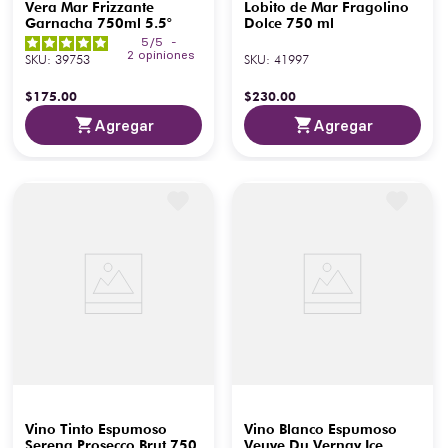
Vera Mar Frizzante
Lobito de Mar Fragolino
Garnacha 750ml 5.5°
Dolce 750 ml
5
/
5
-
2
opiniones
SKU
:
39753
SKU
:
41997
$
175
.
00
$
230
.
00
Agregar
Agregar
Vino Tinto Espumoso
Vino Blanco Espumoso
Serena Prosecco Brut 750
Veuve Du Vernay Ice