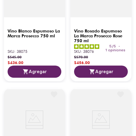
Vino Blanco Espumoso La
Vino Rosado Espumoso
Marca Prosecco 750 ml
La Marca Prosecco Rose
750 ml
5
/
5
-
1
opiniones
SKU
:
38075
SKU
:
38076
$
545
.
00
$
570
.
00
$
436
.
00
$
456
.
00
Agregar
Agregar