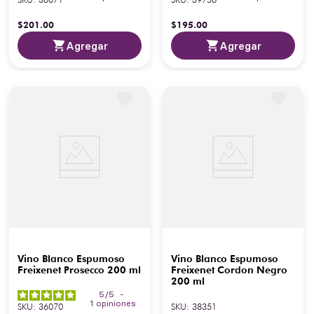
$
201
.
00
$
195
.
00
Agregar
Agregar
Vino Blanco Espumoso
Vino Blanco Espumoso
Freixenet Prosecco 200 ml
Freixenet Cordon Negro
200 ml
5
/
5
-
1
opiniones
SKU
:
36070
SKU
:
38351