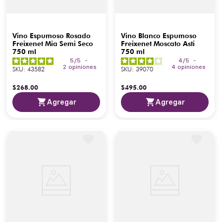
Vino Espumoso Rosado
Vino Blanco Espumoso
Freixenet Mia Semi Seco
Freixenet Moscato Asti
750 ml
750 ml
5
/
5
-
4
/
5
-
2
opiniones
4
opiniones
SKU
:
43582
SKU
:
39070
$
268
.
00
$
495
.
00
Agregar
Agregar