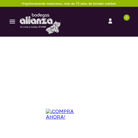
Orgullosamente mexicanos: más de 75 años de brindar calidad.
0
Vino Espumoso
El espumoso es un vino con gas carbónico natural producido por una
segunda fermentación del vino base, que puede realizarse en botella o
en tanque cerrado según el método empleado. Existen distintos tipos de
espumoso, entre ellos el Champagne francés, el Cava español, el
Prosecco italiano, el Franciacorta también italiano, más complejo y de
estilo similar al champagne; y otros como el Crémant francés o el Sekt
alemán. La principal diferencia con el Champagne radica en su origen
protegido y en las variedades de uva y métodos de producción, aunque
todos comparten el objetivo de ofrecer un vino fresco, elegante y
efervescente.