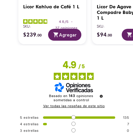
 1L
Licor Kahlua de Café 1 L
Licor De Agave 
Compadre Bab
1 L
-
4.8
/
5
-
SKU
:
SKU
:
es
37
opiniones
$
239
$
94
ar
Agregar
.
00
.
00
4.9
/
5
Basado en
143
opiniones
sometidas a control
Ver todas las reseñas de este sitio
5
estrellas
135
4
estrellas
7
3
estrellas
0