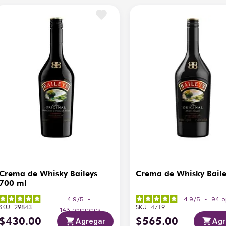
Crema de Whisky Baileys
Crema de Whisky Baile
700 ml
4.9
/
5
-
4.9
/
5
-
94
o
SKU
:
29843
SKU
:
4719
143
opiniones
$
430
.
00
$
565
.
00
Agregar
Agr