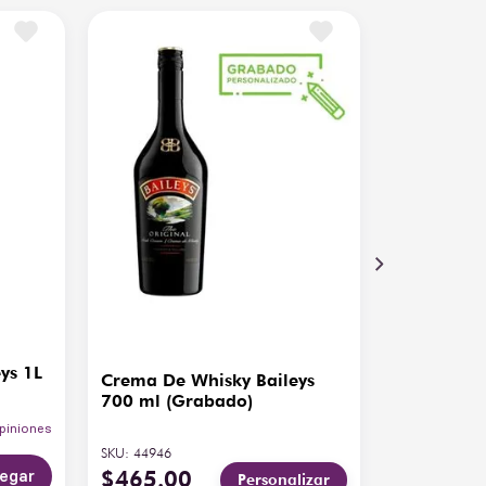
ys 1L
Crema De Whisky Baileys
700 ml (Grabado)
piniones
SKU
:
44946
egar
$
465
.
00
Personalizar