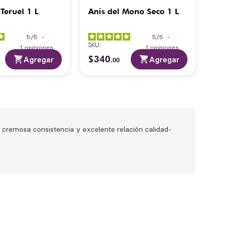
 Teruel 1 L
Anis del Mono Seco 1 L
Bacardi
750
ml
5
/
5
-
5
/
5
-
SKU
:
SKU
:
1
opiniones
1
opiniones
$
340
$
2
Agregar
Agregar
.
00
 cremosa consistencia y excelente relación calidad-
.