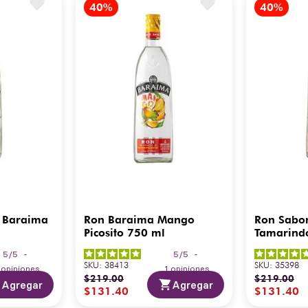
 Baraima
Ron Baraima Mango
Ron Sabo
Picosito 750 ml
Tamarind
5
/
5
-
5
/
5
-
SKU
:
38413
SKU
:
35398
3
opiniones
1
opiniones
$
219
.
00
$
219
.
00
Agregar
Agregar
$
131
.
40
$
131
.
40