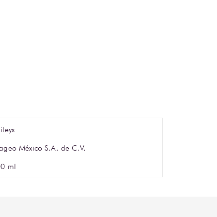
ileys
ageo México S.A. de C.V.
0 ml