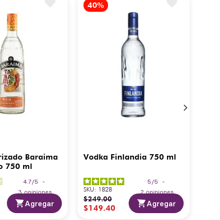
rizado Baraima
Vodka Finlandia 750 ml
o 750 ml
4.7
/
5
-
5
/
5
-
SKU
:
1828
3
opiniones
2
opiniones
$
249
.
00
Agregar
Agregar
$
149
.
40