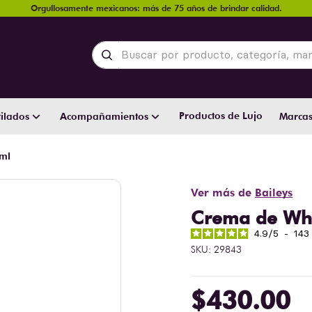
Orgullosamente mexicanos: más de 75 años de brindar calidad.
Buscar por producto, categoría, marca y
Productos de Lujo
ilados
Acompañamientos
Marca
 ml
Ver más de
Baileys
Crema de Whi
4.9
/
5
-
143
SKU
:
29843
$
430
.
00