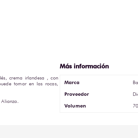
dés, crema irlandesa , con 
Marca
Ba
 puede tomar en las rocas, 
Proveedor
Di
 Alianza.
Volumen
70