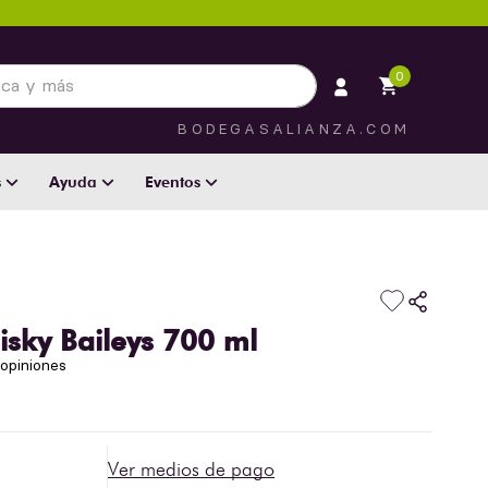
 más
0
BODEGASALIANZA.COM
s
Ayuda
Eventos
sky Baileys 700 ml
opiniones
Ver medios de pago