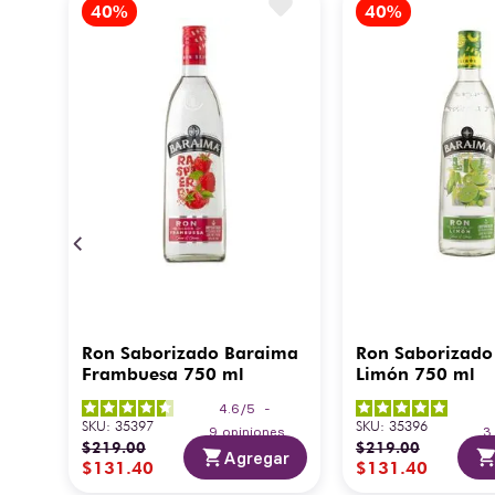
Ron Saborizado Baraima
Ron Saborizado
Frambuesa 750 ml
Limón 750 ml
4.6
/
5
-
SKU
:
35397
SKU
:
35396
9
opiniones
$
219
.
00
$
219
.
00
Agregar
$
131
.
40
$
131
.
40