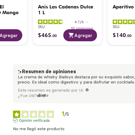
El
Anis Las Cadenas Dulce
Aperitivo
y Mango
1 L
4.7
/
5
-
SKU
:
SKU
:
10
opiniones
$
465
$
140
Agregar
Agregar
.
00
.
00
Resumen de opiniones
La crema de whisky Baileys destaca por su exquisito sabor,
precio. Es ideal como digestivo y para disfrutar en cocktails
Este resumen es generado por IA
¿Fue útil?
Sí
No
1
/
5
Opinión verificada
No me llegó este producto