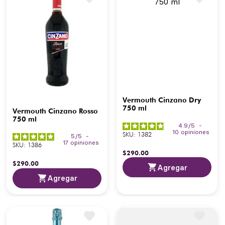
Vermouth Cinzano Dry
750 ml
Vermouth Cinzano Rosso
750 ml
4.9
/
5
-
10
opiniones
SKU
:
1382
5
/
5
-
17
opiniones
SKU
:
1386
$
290
.
00
$
290
.
00
Agregar
Agregar