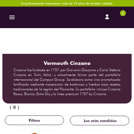
Orgullosamente mexicanos: más de 75 años de brindar calidad.
0
Vermouth Cinzano
Cinzano fue fundada en 1757 por Giovanni Giacomo y Carlo Stefano
Cinzano en Turín, Italia, y actualmente forma parte del portafolio
internacional del Campari Group. Se elabora como vino aromatizado
fortificado mediante maceración de botánicos y hierbas bajo recetas
tradicionales de la región del Piamonte. Su portafolio incluye Cinzano
Rosso, Bianco, Extra Dry y la línea premium 1757 by Cinzano.
8
Los más vendidos