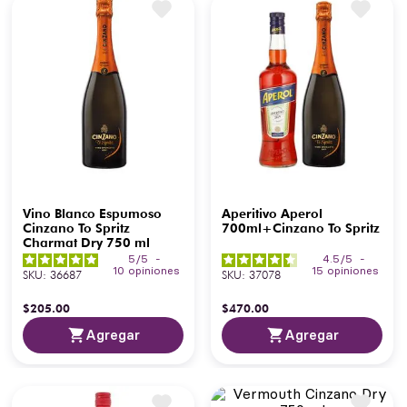
Vino Blanco Espumoso
Aperitivo Aperol
Cinzano To Spritz
700ml+Cinzano To Spritz
Charmat Dry 750 ml
5
/
5
-
4.5
/
5
-
10
opiniones
15
opiniones
SKU
:
36687
SKU
:
37078
$
205
.
00
$
470
.
00
Agregar
Agregar