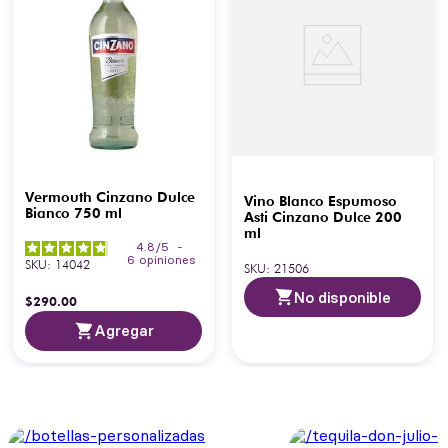
Vermouth Cinzano Dulce
Vino Blanco Espumoso
Bianco 750 ml
Asti Cinzano Dulce 200
ml
4.8
/
5
-
6
opiniones
SKU
:
14042
SKU
:
21506
No disponible
$
290
.
00
Agregar