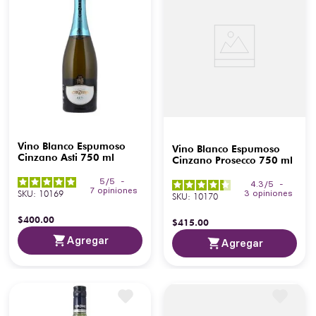
Vino Blanco Espumoso
Vino Blanco Espumoso
Cinzano Asti 750 ml
Cinzano Prosecco 750 ml
5
/
5
-
4.3
/
5
-
7
opiniones
SKU
:
10169
3
opiniones
SKU
:
10170
$
400
.
00
$
415
.
00
Agregar
Agregar