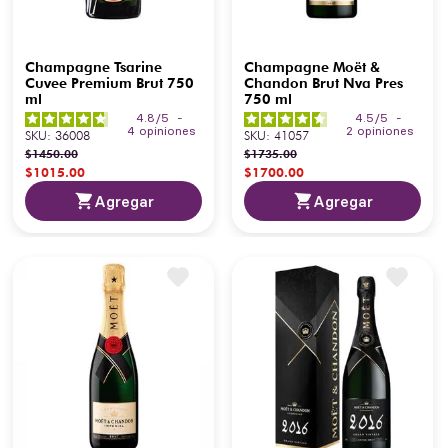
Champagne Tsarine
Champagne Moët &
Cuvee Premium Brut 750
Chandon Brut Nva Pres
ml
750 ml
4.8
/
5
-
4.5
/
5
-
4
opiniones
2
opiniones
SKU
:
36008
SKU
:
41057
$
1450
.
00
$
1735
.
00
$
1015
.
00
$
1700
.
00
Agregar
Agregar