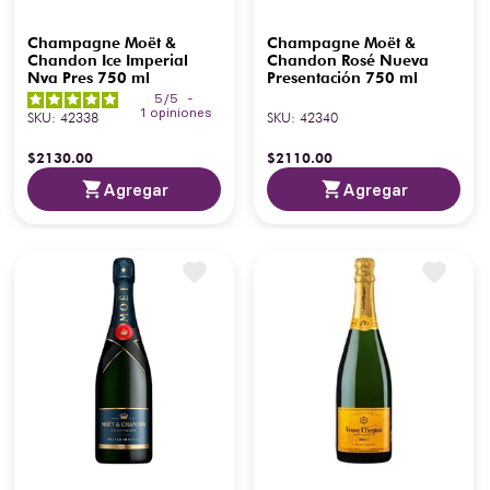
Champagne Moët &
Champagne Moët &
Chandon Ice Imperial
Chandon Rosé Nueva
Nva Pres 750 ml
Presentación 750 ml
5
/
5
-
1
opiniones
SKU
:
42338
SKU
:
42340
$
2130
.
00
$
2110
.
00
Agregar
Agregar