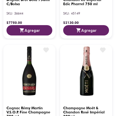
C/Bolsa
Edic Pharrel 750 ml
SKU
:
36644
SKU
:
45149
$
7750
.
00
$
2130
.
00
Agregar
Agregar
Cognac Rémy Martin
Champagne Moët &
V.S.O.P. Fine Champagne
Chandon Rosé Impérial