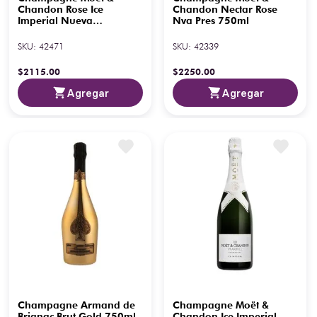
Chandon Rose Ice
Chandon Nectar Rose
Imperial Nueva
Nva Pres 750ml
Presentación 750 ml
SKU
:
42471
SKU
:
42339
$
2115
.
00
$
2250
.
00
Agregar
Agregar
Champagne Armand de
Champagne Moët &
Brignac Brut Gold 750ml
Chandon Ice Imperial