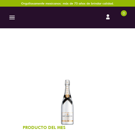
Orgullosamente mexicanos: más de 75 años de brindar calidad.
0
CHAMPAGNE
El champagne (“champán” en español) es el vino espumoso más vendido
en el mundo; éste se produce con tres tipos de uva: chardonnay, pinot
noir y pinot meunier. Su denominación de origen la debe a la región de
Champaña al noreste de Francia. El champagne es blanco o rosado,
aunque la gente suele llamar champán a los cava, vinos espumosos de
distintas regiones del mundo.
PRODUCTO DEL MES
Champagne Moët & Chandon Ice