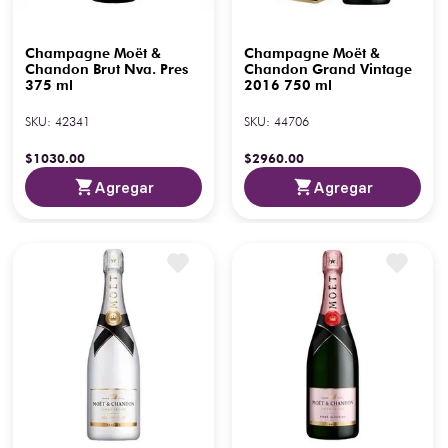
Champagne Moët &
Champagne Moët &
Chandon Brut Nva. Pres
Chandon Grand Vintage
375 ml
2016 750 ml
SKU
:
42341
SKU
:
44706
$
1030
.
00
$
2960
.
00
Agregar
Agregar