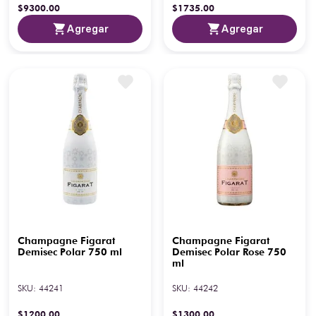
$
9300
.
00
$
1735
.
00
Agregar
Agregar
Champagne Figarat
Champagne Figarat
Demisec Polar 750 ml
Demisec Polar Rose 750
ml
SKU
:
44241
SKU
:
44242
$
1200
.
00
$
1300
.
00