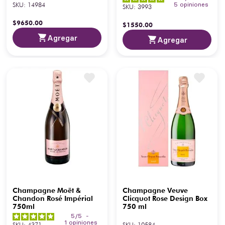
SKU
:
14984
5
opiniones
SKU
:
3993
$
9650
.
00
$
1550
.
00
Agregar
Agregar
Champagne Moët &
Champagne Veuve
Chandon Rosé Impérial
Clicquot Rose Design Box
750ml
750 ml
5
/
5
-
1
opiniones
SKU
:
4371
SKU
:
10584