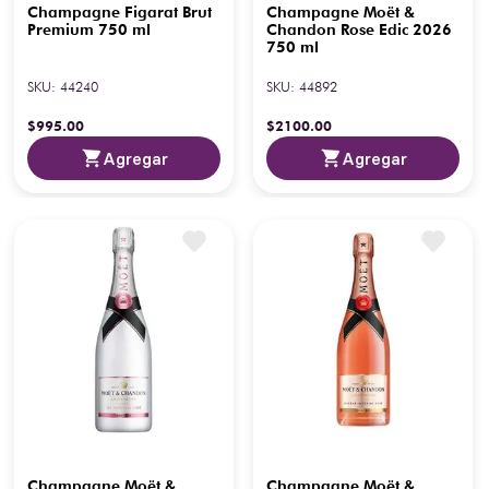
Champagne Figarat Brut
Champagne Moët &
Premium 750 ml
Chandon Rose Edic 2026
750 ml
SKU
:
44240
SKU
:
44892
$
995
.
00
$
2100
.
00
Agregar
Agregar
Champagne Moët &
Champagne Moët &