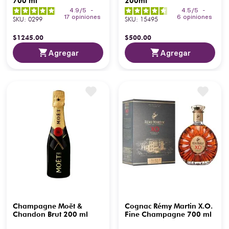
700 ml
200ml
4.9
/
5
-
4.5
/
5
-
17
opiniones
6
opiniones
SKU
:
0299
SKU
:
15495
$
1245
.
00
$
500
.
00
Agregar
Agregar
Champagne Moët &
Cognac Rémy Martin X.O.
Chandon Brut 200 ml
Fine Champagne 700 ml