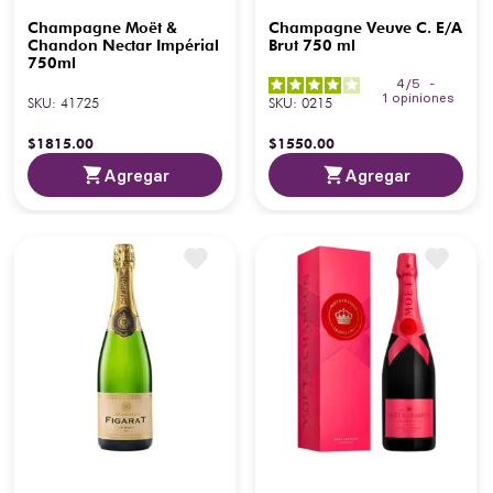
Champagne Moët &
Champagne Veuve C. E/A
Chandon Nectar Impérial
Brut 750 ml
750ml
4
/
5
-
1
opiniones
SKU
:
41725
SKU
:
0215
$
1815
.
00
$
1550
.
00
Agregar
Agregar