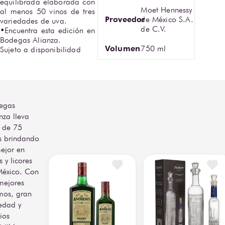
equilibrada elaborada con 
Moet Hennessy
al menos 50 vinos de tres 
Proveedor
de México S.A.
variedades de uva.  

de C.V.
•Encuentra esta edición en 
Bodegas Alianza.

Volumen
750 ml
Sujeto a disponibilidad
egas
nza lleva
 de 75
s brindando
ejor en
s y licores
México. Con
mejores
mos, gran
edad y
ios