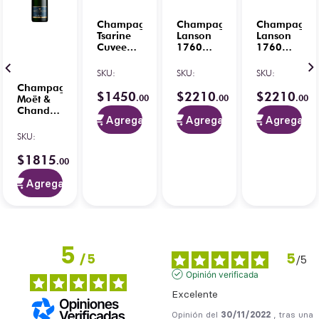
Champagne
Champagne
Champagne
Tsarine
Lanson
Lanson
Cuvee
1760
1760
Premium
Rose
Rose 750
Brut
750ml
ml
SKU
:
SKU
:
SKU
:
750ml
C/Separador/Vela
Champagne
C/Base
$
1450
$
2210
$
2210
.
00
.
00
.
00
Moët &
Luminosa
Chandon
Agregar
Agregar
Agregar
Nectar
Impérial
SKU
:
750ml
$
1815
.
00
Agregar
5
5
/
5
/
5
Opinión verificada
Excelente
Opinión del
30/11/2022
, tras una