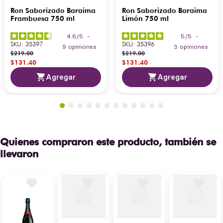
Ron Saborizado Baraima
Ron Saborizado Baraima
Frambuesa 750 ml
Limón 750 ml
4.6
/
5
-
5
/
5
-
SKU
:
35397
SKU
:
35396
9
opiniones
3
opiniones
$
219
.
00
$
219
.
00
$
131
.
40
$
131
.
40
Agregar
Agregar
Quienes compraron este producto, también se
llevaron