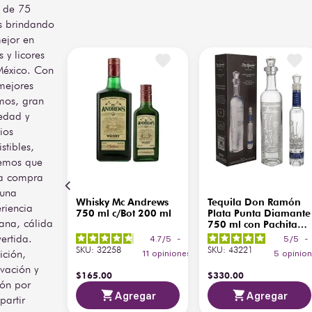
 de 75
s brindando
ejor en
s y licores
México. Con
mejores
mos, gran
edad y
ios
istibles,
emos que
a compra
 una
Whisky Mc Andrews
Tequila Don Ramón
riencia
750 ml c/Bot 200 ml
Plata Punta Diamante
ana, cálida
750 ml con Pachita
200 ml
vertida.
4.7
/
5
-
5
/
5
-
SKU
:
32258
SKU
:
43221
ición,
11
opiniones
5
opinio
vación y
$
165
.
00
$
330
.
00
ión por
Agregar
Agregar
artir