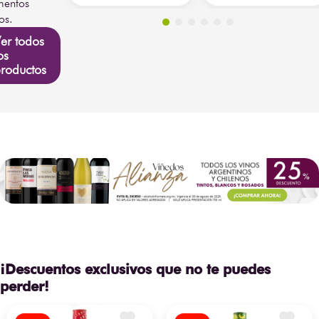
entos
os.
er todos
os
roductos
¡Descuentos exclusivos que no te puedes
perder!