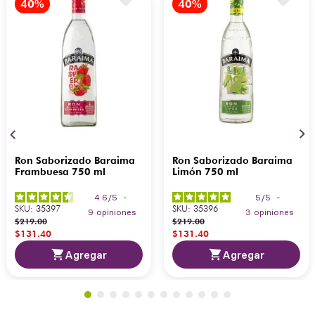
Ron Saborizado Baraima
Ron Saborizado Baraima
Frambuesa 750 ml
Limón 750 ml
4.6
/
5
-
5
/
5
-
SKU
:
35397
SKU
:
35396
9
opiniones
3
opiniones
$
219
.
00
$
219
.
00
$
131
.
40
$
131
.
40
Agregar
Agregar