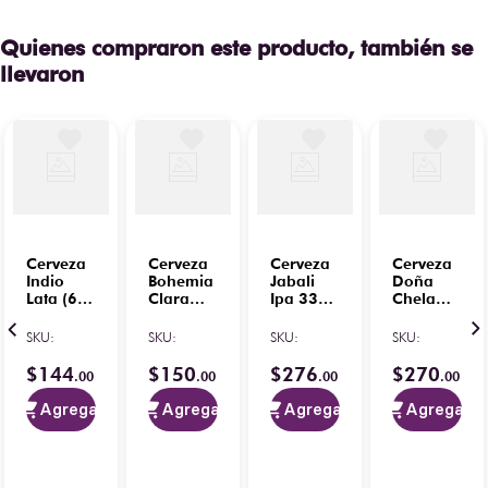
Quienes compraron este producto, también se
llevaron
Cerveza
Cerveza
Cerveza
Cerveza
Indio
Bohemia
Jabali
Doña
Lata (6
Clara
Ipa 330
Chela
Lat) 473
Pilsner
ml (6
Ambar
ml
N/R 355
botellas)
N/R (6
SKU
:
SKU
:
SKU
:
SKU
:
ml (6
Pz) 355
Pzas)
ml
$
144
$
150
$
276
$
270
.
00
.
00
.
00
.
00
Agregar
Agregar
Agregar
Agregar