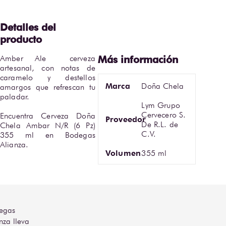
Amber Ale  cerveza 
artesanal, con notas de 
caramelo y destellos 
Marca
Doña Chela
amargos que refrescan tu 
paladar.

Lym Grupo
Cervecero S.
Encuentra Cerveza Doña 
Proveedor
De R.L. de
Chela Ambar N/R (6 Pz) 
C.V.
355 ml en Bodegas 
Alianza.
Volumen
355 ml
egas
nza lleva