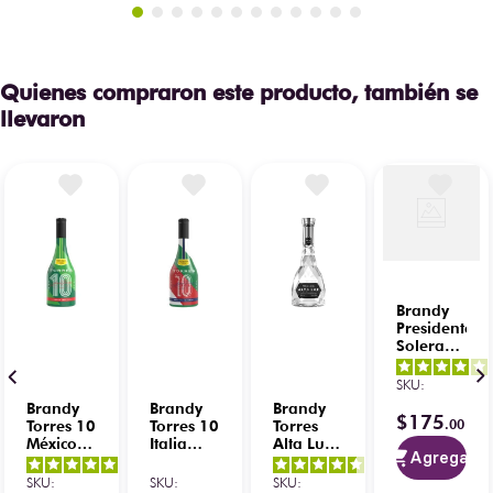
Quienes compraron este producto, también se
llevaron
Brandy
Presidente
Solera
900 ml
SKU
:
Brandy
Brandy
Brandy
$
175
.
00
Torres 10
Torres 10
Torres
México
Italia
Alta Luz
Agregar
700 ml
700 ml
Cristalino
5
/
5
-
5
/
5
-
4.6
/
5
-
700 ml
SKU
:
SKU
:
SKU
:
2
opiniones
1
opiniones
16
opiniones