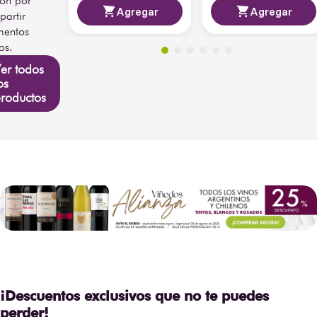
ión por
Agregar
Agregar
consolidándose como una 
artir
referencia popular del 
entos
brandy español.
os.
Las imágenes del producto 
er todos
son únicamente de 
os
referencia; los diseños de 
roductos
etiquetas y contenidos 
adicionales pueden 
cambiar. Encuentra Brandy 
Magno De Osborne 700 
ml en Bodegas Alianza.
¡Descuentos exclusivos que no te puedes
perder!