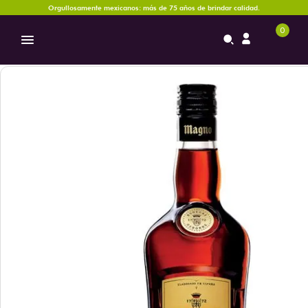
Orgullosamente mexicanos: más de 75 años de brindar calidad.
0