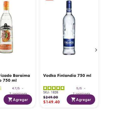
rizado Baraima
Vodka Finlandia 750 ml
o 750 ml
4.7
/
5
-
5
/
5
-
SKU
:
1828
3
opiniones
2
opiniones
$
249
.
00
Agregar
Agregar
$
149
.
40