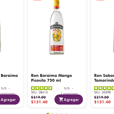
 Baraima
Ron Baraima Mango
Ron Sabo
Picosito 750 ml
Tamarind
5
/
5
-
5
/
5
-
SKU
:
38413
SKU
:
35398
3
opiniones
1
opiniones
$
219
.
00
$
219
.
00
Agregar
Agregar
$
131
.
40
$
131
.
40