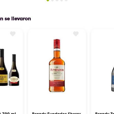
n se llevaron
0 700 ml
Brandy Fundador Sherry
Brandy T