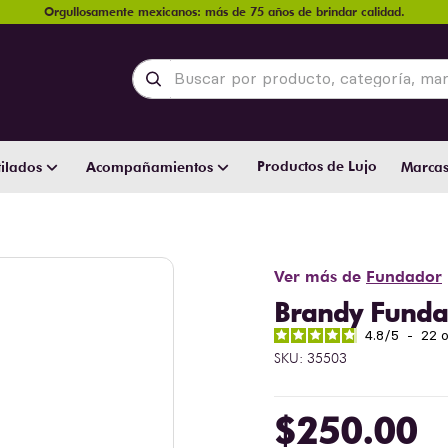
Orgullosamente mexicanos: más de 75 años de brindar calidad.
Buscar por producto, categoría, marca y
Productos de Lujo
ilados
Acompañamientos
Marca
Ver más de
Fundador
Brandy Funda
4.8
/
5
-
22
o
SKU
:
35503
$
250
.
00