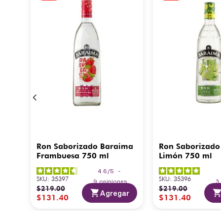
Ron Saborizado Baraima
Ron Saborizado
Frambuesa 750 ml
Limón 750 ml
4.6
/
5
-
SKU
:
35397
SKU
:
35396
9
opiniones
$
219
.
00
$
219
.
00
Agregar
$
131
.
40
$
131
.
40