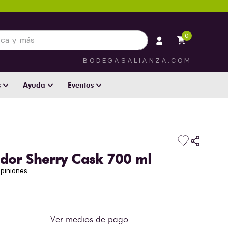
 más
0
BODEGASALIANZA.COM
s
Ayuda
Eventos
dor Sherry Cask 700 ml
piniones
Ver medios de pago