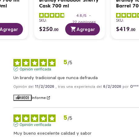
0ml
Cask 700 ml
Barrel 7
4.8
/
5
-
SKU
:
SKU
:
22
opiniones
$
250
$
419
Agregar
Agregar
.
00
.
00
5
/
5
Opinión verificada
Un brandy tradicional que nunca defrauda
Opinión del
11/2/2026
, tras una experiencia del
6/2/2026
por
O***
Útil
(0)
Informe
5
/
5
Opinión verificada
Muy bueno execelente calidad y sabor