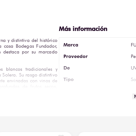
 y distintiva del histórico 
Marca
F
a casa Bodegas Fundador, 
n destaca por su marcado 
Proveedor
Pe
De
U
 blancos tradicionales y 
Solera. Su rasgo distintivo 
Tipo
So
nte envinadas con vinos de 
rofundas de frutos secos, 
Volumen
70
ve y envolvente.
Graduación Alcohólica
3
utarse solo, con hielo o en 
chocolates, frutos secos y 
País de Origen
Es
 quienes buscan un brandy 
Tipo de Uva
Ai
 los diseños de etiquetas y 