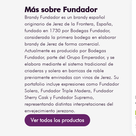
contenidos adicionales pueden cambiar. •Encuentra Br
700 ML en Bodegas Alianza
Más sobre Fundador
Brandy Fundador es un brandy español
originario de Jerez de la Frontera, España,
fundado en 1730 por Bodegas Fundador,
considerada la primera bodega en elaborar
brandy de Jerez de forma comercial.
Actualmente es producido por Bodegas
Fundador, parte del Grupo Emperador, y se
elabora mediante el sistema tradicional de
criaderas y solera en barricas de roble
previamente envinadas con vinos de Jerez. Su
portafolio incluye expresiones como Fundador
Solera, Fundador Triple Madera, Fundador
Sherry Cask y Fundador Supremo,
representando distintas interpretaciones del
envejecimiento jerezano.
Ver todos los productos