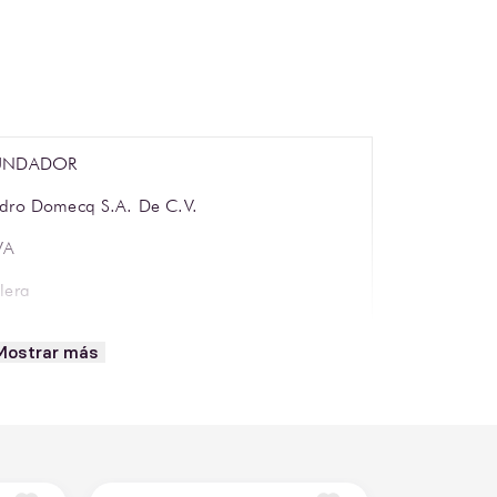
UNDADOR
dro Domecq S.A. De C.V.
VA
lera
0 ml
Mostrar más
6% ABV
paña
rén, Palomino Fino