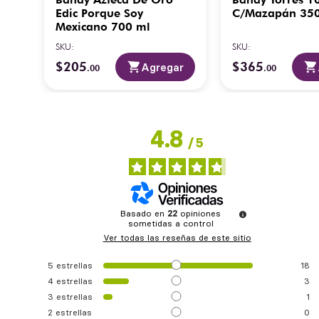
Edic Porque Soy
C/Mazapán 35
Mexicano 700 ml
SKU
:
SKU
:
$
205
$
365
ar
Agregar
.
00
.
00
4.8
/
5
Basado en
22
opiniones
sometidas a control
Ver todas las reseñas de este sitio
5
estrellas
18
4
estrellas
3
3
estrellas
1
2
estrellas
0