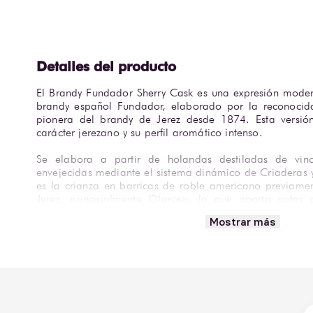
El Brandy Fundador Sherry Cask es una expresión moderna
brandy español Fundador, elaborado por la reconocid
pionera del brandy de Jerez desde 1874. Esta versió
carácter jerezano y su perfil aromático intenso.
Se elabora a partir de holandas destiladas de vinos
envejecidas mediante el sistema dinámico de Criaderas y 
es la crianza en barricas de roble americano previame
Jerez, principalmente Oloroso, lo que aporta notas p
vainilla, caramelo y madera tostada, con una textura sua
Mostrar más
Versátil y expresivo, el Fundador Sherry Cask puede disfr
coctelería contemporánea. En maridaje, acompaña bien 
postres de caramelo, siendo una excelente opción para
español con identidad jerezana marcada.
Las imágenes del producto son únicamente de referencia;