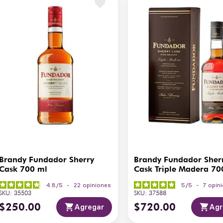
Cristalería Sugerida
Co
andy Fundador Sherry Cask 
Vista
Ám
Ar
Aromática
ma
Gusto y Retrogusto
Eq
Brandy Fundador Sherry
Brandy Fundador Sher
Cask 700 ml
Cask Triple Madera 70
4.8
/
5
-
22
opiniones
5
/
5
-
7
opin
SKU
:
35503
SKU
:
37588
$
250
.
00
$
720
.
00
Agregar
Agr