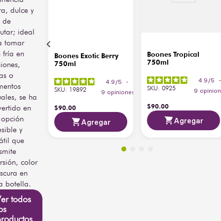
ra, dulce y
l de
rutar; ideal
a tomar
 fría en
Boones Tropical
Boones Exotic Berry
750ml
iones,
750ml
tas o
4.9
/
5
4.9
/
5
-
entos
SKU
:
0925
SKU
:
19892
9
opinio
9
opiniones
ales, se ha
$
90
.
00
ertido en
$
90
.
00
 opción
Agregar
Agregar
sible y
átil que
smite
rsión, color
escura en
 botella.
er todos
os
productos