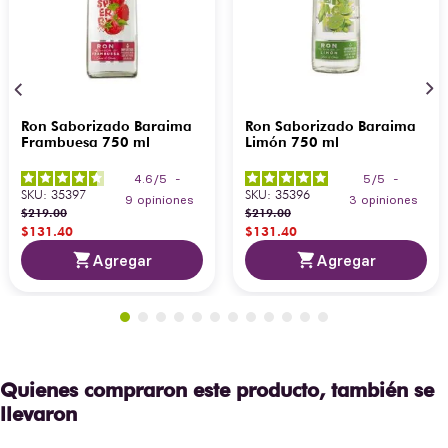
Ron Saborizado Baraima
Ron Saborizado Baraima
Frambuesa 750 ml
Limón 750 ml
4.6
/
5
-
5
/
5
-
SKU
:
35397
SKU
:
35396
9
opiniones
3
opiniones
$
219
.
00
$
219
.
00
$
131
.
40
$
131
.
40
Agregar
Agregar
Quienes compraron este producto, también se
llevaron