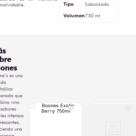
Tipo
Saborizado
inolvidable.
Volumen
750 ml
ás
bre
ones
ne’s es una
ida
hólica
parada que
bina vino
 sabores
ales intensos
frescantes,
eciendo una
riencia