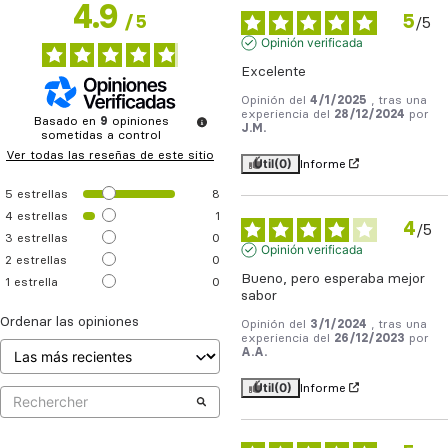
4.9
5
/
5
/
5
Opinión verificada
Excelente
Opinión del
4/1/2025
, tras una
experiencia del
28/12/2024
por
Basado en
9
opiniones
J.M.
sometidas a control
Ver todas las reseñas de este sitio
Útil
(0)
Informe
5
estrellas
8
4
estrellas
1
4
/
5
3
estrellas
0
Opinión verificada
2
estrellas
0
Bueno, pero esperaba mejor 
1
estrella
0
sabor
Ordenar las opiniones
Opinión del
3/1/2024
, tras una
experiencia del
26/12/2023
por
A.A.
Útil
(0)
Informe