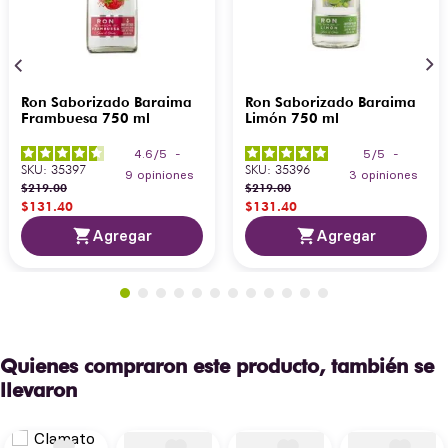
Ron Saborizado Baraima
Ron Saborizado Baraima
Frambuesa 750 ml
Limón 750 ml
4.6
/
5
-
5
/
5
-
SKU
:
35397
SKU
:
35396
9
opiniones
3
opiniones
$
219
.
00
$
219
.
00
$
131
.
40
$
131
.
40
Agregar
Agregar
Quienes compraron este producto, también se
llevaron