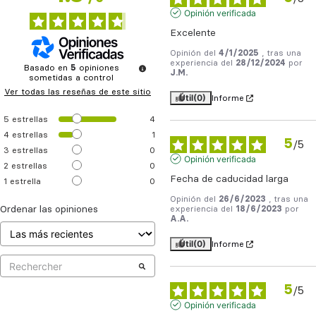
Opinión verificada
Excelente
Opinión del
4/1/2025
, tras una
experiencia del
28/12/2024
por
Basado en
5
opiniones
J.M.
sometidas a control
Ver todas las reseñas de este sitio
Útil
(0)
Informe
5
estrellas
4
4
estrellas
1
5
/
5
3
estrellas
0
Opinión verificada
2
estrellas
0
Fecha de caducidad larga
1
estrella
0
Opinión del
26/6/2023
, tras una
Ordenar las opiniones
experiencia del
18/6/2023
por
A.A.
Útil
(0)
Informe
5
/
5
Opinión verificada