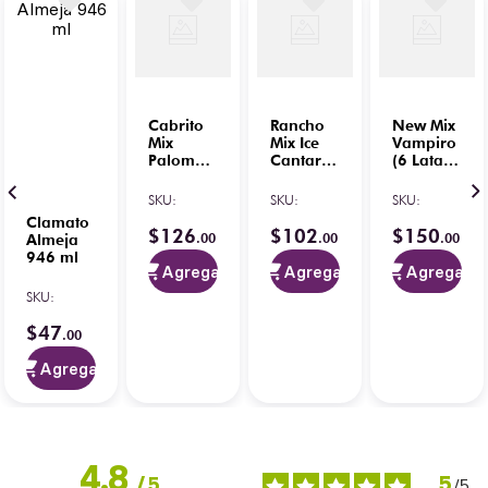
Cabrito
Rancho
New Mix
Mix
Mix Ice
Vampiro
Paloma
Cantarito
(6 Latas)
Lata Nva
(6 Latas)
350 ml
Pres
355 ml
SKU
:
SKU
:
SKU
:
(6Pza X
Clamato
355 ml)
$
126
$
102
$
150
.
00
.
00
.
00
Almeja
946 ml
Agregar
Agregar
Agregar
5
/
5
-
SKU
:
8
opiniones
$
47
.
00
Agregar
4.8
5
/
5
/
5