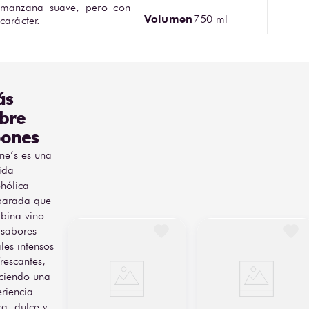
manzana suave, pero con 
Volumen
750 ml
carácter.
ás
bre
ones
ne’s es una
ida
hólica
parada que
bina vino
 sabores
ales intensos
frescantes,
eciendo una
riencia
ra, dulce y