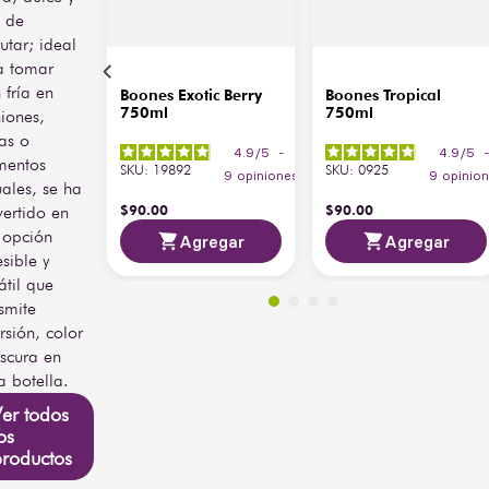
l de
rutar; ideal
a tomar
 fría en
Boones Exotic Berry
Boones Tropical
750ml
750ml
iones,
tas o
4.9
/
5
-
4.9
/
5
entos
SKU
:
19892
SKU
:
0925
9
opiniones
9
opinio
ales, se ha
$
90
.
00
$
90
.
00
ertido en
 opción
Agregar
Agregar
sible y
átil que
smite
rsión, color
escura en
 botella.
er todos
os
productos