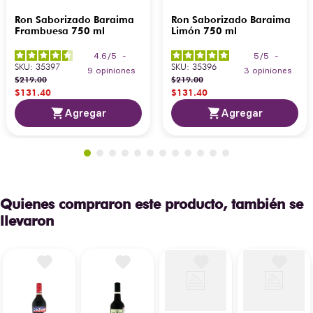
Ron Saborizado Baraima
Ron Saborizado Baraima
Frambuesa 750 ml
Limón 750 ml
4.6
/
5
-
5
/
5
-
SKU
:
35397
SKU
:
35396
9
opiniones
3
opiniones
$
219
.
00
$
219
.
00
$
131
.
40
$
131
.
40
Agregar
Agregar
Quienes compraron este producto, también se
llevaron