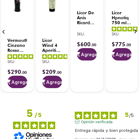
Licor De
Licor
Anis
Hpnotiq
Ricard
750 ml
700 ml
C/Gorra
SKU
:
SKU
:
Vermouth
Licor
$
600
$
775
.
00
.
00
Cinzano
Wind 4
Rosso
Aperitivo
Agregar
Agregar
750 ml
Amargo
4.8
/
5
-
5
/
5
-
4.8
/
5
-
750 ml
SKU
:
SKU
:
4
opiniones
17
opiniones
6
opiniones
$
290
$
209
.
00
.
00
Agregar
Agregar
5
5
/
5
/
5
Opinión verificada
Entrega rápida y bien protegida