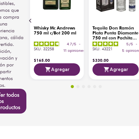
istibles,
emos que
a compra
 una
Whisky Mc Andrews
Tequila Don Ramón
riencia
750 ml c/Bot 200 ml
Plata Punta Diamante
ana, cálida
750 ml con Pachita
200 ml
vertida.
4.7
/
5
-
5
/
5
-
SKU
:
32258
SKU
:
43221
ición,
11
opiniones
5
opinio
vación y
$
165
.
00
$
330
.
00
ión por
Agregar
Agregar
artir
entos
os.
er todos
os
roductos