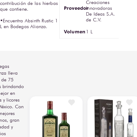
Creaciones
contribución de las hierbas 
Proveedor
Innovadoras
que contiene.

De Ideas S.A.
de C.V.
•Encuentra Absinth Rustic 1 
L en Bodegas Alianza.
Volumen
1 L
egas
nza lleva
 de 75
s brindando
ejor en
s y licores
México. Con
mejores
mos, gran
edad y
ios