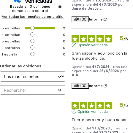
Opinión del
11/3/2026
, tras una
experiencia del
4/3/2026
por
Basado en
3
opiniones
Jairo de Jesús L.
sometidas a control
Ver todas las reseñas de este sitio
Útil
(0)
Informe
5
estrellas
3
4
estrellas
0
5
/
5
3
estrellas
0
Opinión verificada
2
estrellas
0
Gran sabor y equilibrio con la 
1
estrella
0
fuerza alcoholica.
Ordenar las opiniones
Opinión del
4/7/2024
, tras una
experiencia del
26/6/2024
por
A.A.
Útil
(0)
Informe
5
/
5
Opinión verificada
Fuerte pero muy buen sabor
Opinión del
9/3/2023
, tras una
experiencia del
21/2/2023
por