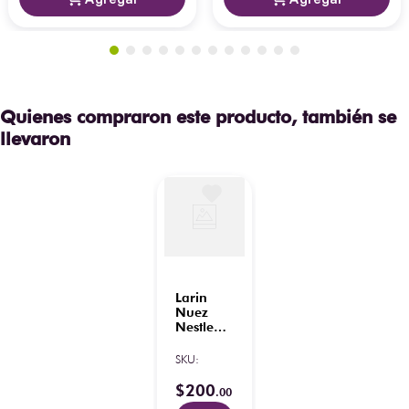
Quienes compraron este producto, también se
llevaron
Larin
Nuez
Nestle
240 g
(10 pz)
SKU
:
$
200
.
00