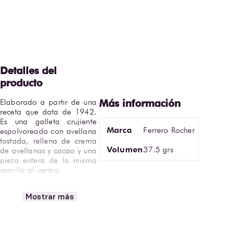
Elaborado a partir de una 
receta que data de 1942. 
Es una galleta crujiente 
Marca
Ferrero Rocher
espolvoreada con avellana 
tostada, rellena de crema 
Volumen
37.5 grs
de avellanas y cacao y una 
pieza entera de la misma 
semilla al centro.

Regala ese momento 
Mostrar más
especial con Ferrero 
Rocher.

Contiene 3 piezas
