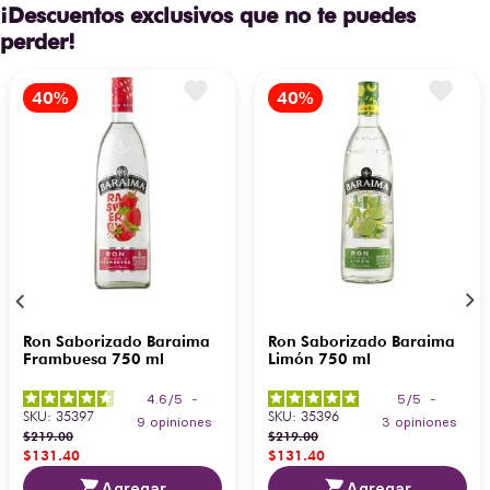
¡Descuentos exclusivos que no te puedes
perder!
Ron Saborizado Baraima
Ron Saborizado Baraima
Frambuesa 750 ml
Limón 750 ml
4.6
/
5
-
5
/
5
-
SKU
:
35397
SKU
:
35396
9
opiniones
3
opiniones
$
219
.
00
$
219
.
00
$
131
.
40
$
131
.
40
Agregar
Agregar