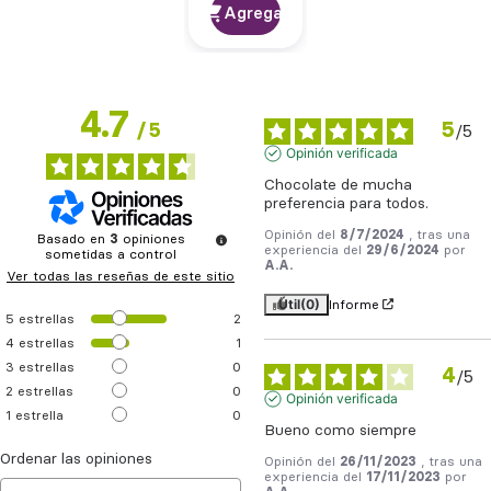
Agregar
4.7
5
/
5
/
5
Opinión verificada
Chocolate de mucha 
preferencia para todos.
Opinión del
8/7/2024
, tras una
Basado en
3
opiniones
experiencia del
29/6/2024
por
sometidas a control
A.A.
Ver todas las reseñas de este sitio
Útil
(0)
Informe
5
estrellas
2
4
estrellas
1
3
estrellas
0
4
/
5
2
estrellas
0
Opinión verificada
1
estrella
0
Bueno como siempre
Ordenar las opiniones
Opinión del
26/11/2023
, tras una
experiencia del
17/11/2023
por