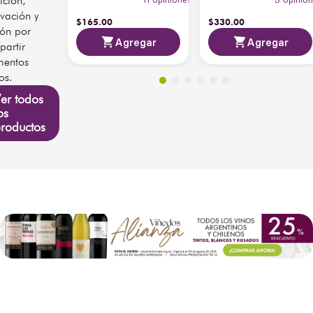
ición,
vación y
$
165
.
00
$
330
.
00
ión por
Agregar
Agregar
artir
entos
os.
er todos
os
roductos