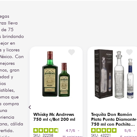
Cont. Net. 37.5 g

egas
**Sujeto a disponibilidad
nza lleva
 de 75
s brindando
ejor en
s y licores
México. Con
mejores
mos, gran
edad y
ios
istibles,
emos que
a compra
 una
Whisky Mc Andrews
Tequila Don Ramón
riencia
750 ml c/Bot 200 ml
Plata Punta Diamante
ana, cálida
750 ml con Pachita
200 ml
vertida.
4.7
/
5
-
5
/
5
-
SKU
:
32258
SKU
:
43221
11
opiniones
5
opinio