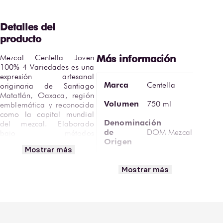
Mezcal Centella Joven 
100% 4 Variedades es una 
expresión artesanal 
Marca
Centella
originaria de Santiago 
Matatlán, Oaxaca, región 
Volumen
750 ml
emblemática y reconocida 
como la capital mundial 
Denominación
del mezcal. Elaborado 
de
DOM Mezcal
bajo métodos 
Origen
tradicionales, este mezcal 
Mostrar más
representa la diversidad y 
Calorías
riqueza de los agaves 
Mostrar más
por
oaxaqueños en una mezcla 
88 kcal
Copa (50
equilibrada y auténtica, 
ml)
ideal para quienes buscan 
complejidad y carácter.
Método
de
Mezcal joven
Este mezcal joven se 