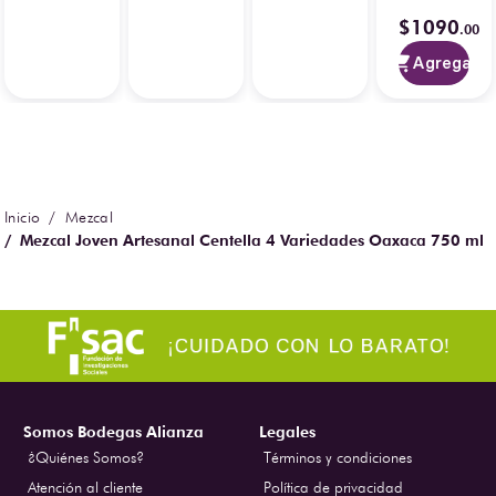
200 ml
750 ml
$
1090
.
00
Agregar
Mezcal
Mezcal Joven Artesanal Centella 4 Variedades Oaxaca 750 ml
Somos Bodegas Alianza
Legales
¿Quiénes Somos?
Términos y condiciones
Atención al cliente
Política de privacidad