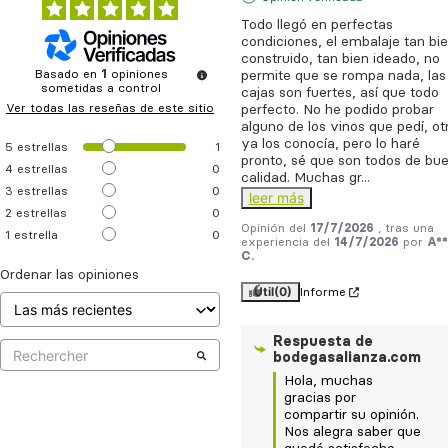
Todo llegó en perfectas 
condiciones, el embalaje tan bie
construido, tan bien ideado, no 
Basado en
1
opiniones
permite que se rompa nada, las 
sometidas a control
cajas son fuertes, así que todo 
Ver todas las reseñas de este sitio
perfecto. No he podido probar 
alguno de los vinos que pedí, otr
ya los conocía, pero lo haré 
5
estrellas
1
pronto, sé que son todos de bue
4
estrellas
0
calidad. Muchas gr
...
3
estrellas
0
leer más
2
estrellas
0
Opinión del
17/7/2026
, tras una
1
estrella
0
experiencia del
14/7/2026
por
A**
C.
Ordenar las opiniones
Útil
(0)
Informe
Respuesta de
bodegasalianza.com
Hola, muchas 
gracias por 
compartir su opinión.  

Nos alegra saber que 