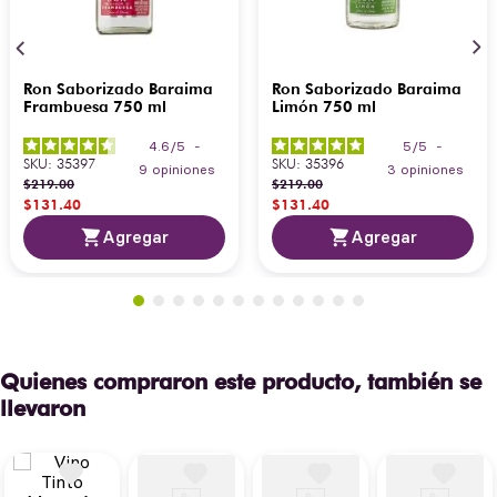
Ron Saborizado Baraima
Ron Saborizado Baraima
Frambuesa 750 ml
Limón 750 ml
4.6
/
5
-
5
/
5
-
SKU
:
35397
SKU
:
35396
9
opiniones
3
opiniones
$
219
.
00
$
219
.
00
$
131
.
40
$
131
.
40
Agregar
Agregar
Quienes compraron este producto, también se
llevaron