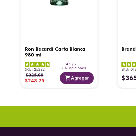
Ron Bacardí Carta Blanca
Brand
980 ml
4.9
/
5
-
207
opiniones
SKU
:
25232
SKU
:
01
$
325
.
00
$
36
Agregar
$
243
.
75