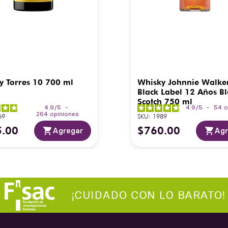
y Torres 10 700 ml
Whisky Johnnie Walke
Black Label 12 Años B
Scotch 750 ml
4.9
/
5
-
4.9
/
5
-
54
o
264
opiniones
69
SKU
:
1989
5
.
00
$
760
.
00
Agregar
Agr