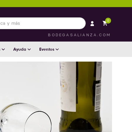
 más
0
BODEGASALIANZA.COM
s
Ayuda
Eventos