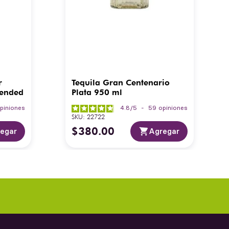
r
Tequila Gran Centenario
lended
Plata 950 ml
piniones
4.8
/
5
-
59
opiniones
SKU
:
22722
$
380
.
00
egar
Agregar