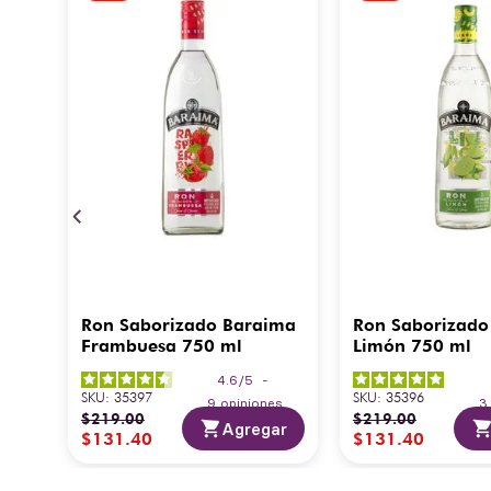
Ron Saborizado Baraima
Ron Saborizado
Frambuesa 750 ml
Limón 750 ml
4.6
/
5
-
SKU
:
35397
SKU
:
35396
9
opiniones
$
219
.
00
$
219
.
00
Agregar
$
131
.
40
$
131
.
40