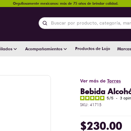
Orgullosamente mexicanos: más de 75 años de brindar calidad.
Buscar por producto, categoría, marca y
Productos de Lujo
ilados
Acompañamientos
Marca
Ver más de
Torres
Bebida Alcohó
5
/
5
-
3
opi
SKU
:
41715
$
230
.
00