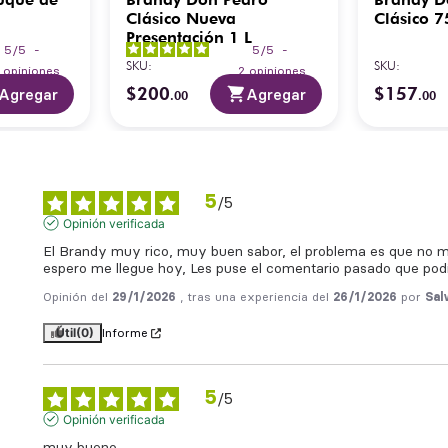
Clásico Nueva
Clásico 7
Presentación 1 L
5
/
5
-
5
/
5
-
SKU
:
SKU
:
2
opiniones
2
opiniones
$
200
$
157
Agregar
Agregar
.
00
.
00
5
/
5
Opinión verificada
El Brandy muy rico, muy buen sabor, el problema es que no me 
espero me llegue hoy, Les puse el comentario pasado que podí
Opinión del
29/1/2026
, tras una experiencia del
26/1/2026
por
Sal
Útil
(0)
Informe
5
/
5
Opinión verificada