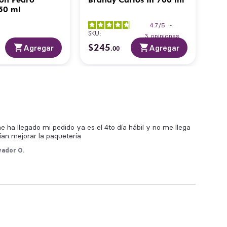
50 ml
ml
4.7
/
5
-
SKU
:
SKU
:
3
opiniones
$
245
$
4
Agregar
Agregar
.
00
ha llegado mi pedido ya es el 4to día hábil y no me llega 
an mejorar la paquetería
vador O.