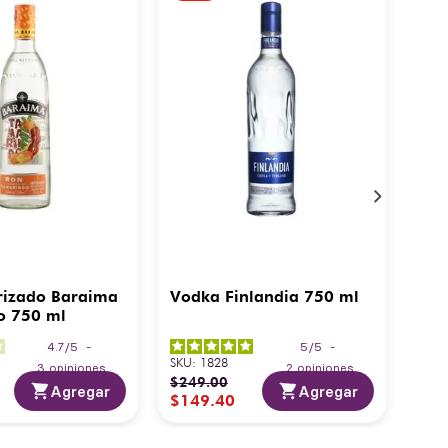
rizado Baraima
Vodka Finlandia 750 ml
o 750 ml
4.7
/
5
-
5
/
5
-
SKU
:
1828
3
opiniones
2
opiniones
$
249
.
00
Agregar
Agregar
$
149
.
40