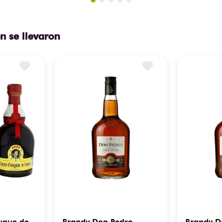
n se llevaron
uque de
Brandy Don Pedro
Brandy D