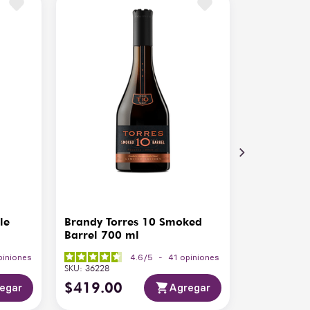
omas de vainilla, canela, clavo y especias
lces
lce, especiado, con final cálido y envolvente
le
Brandy Torres 10 Smoked
Barrel 700 ml
piniones
4.6
/
5
-
41
opiniones
SKU
:
36228
$
419
.
00
egar
Agregar