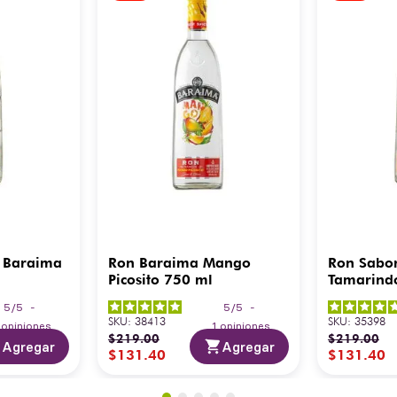
 Baraima
Ron Baraima Mango
Ron Sabo
Picosito 750 ml
Tamarind
5
/
5
-
5
/
5
-
SKU
:
38413
SKU
:
35398
3
opiniones
1
opiniones
$
219
.
00
$
219
.
00
Agregar
Agregar
$
131
.
40
$
131
.
40