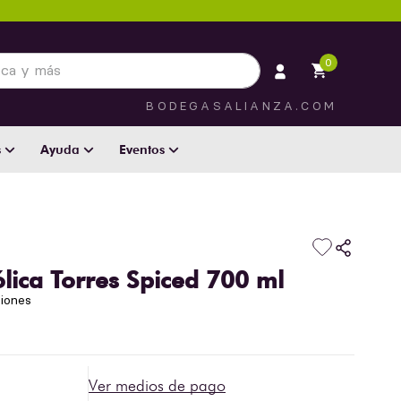
 más
0
BODEGASALIANZA.COM
s
Ayuda
Eventos
lica Torres Spiced 700 ml
niones
Ver medios de pago