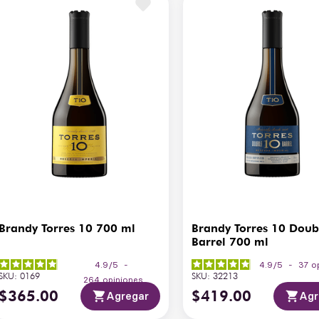
Ar
Aromática
du
Gusto y Retrogusto
Du
Brandy Torres 10 700 ml
Brandy Torres 10 Doub
Barrel 700 ml
4.9
/
5
-
4.9
/
5
-
37
o
SKU
:
0169
SKU
:
32213
264
opiniones
$
365
.
00
$
419
.
00
Agregar
Agr