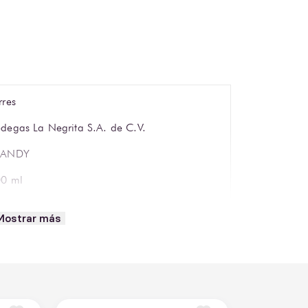
rres
degas La Negrita S.A. de C.V.
RANDY
0 ml
5% ABV
Mostrar más
paña
so old fashioned o highball
bar brillante con reflejos dorados