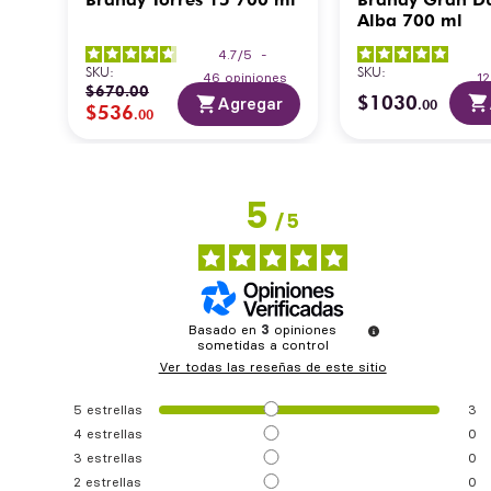
Alba 700 ml
4.7
/
5
-
SKU
:
SKU
:
46
opiniones
1
$
670
.
00
$
1030
ar
Agregar
.
00
$
536
.
00
5
/
5
Basado en
3
opiniones
sometidas a control
Ver todas las reseñas de este sitio
5
estrellas
3
4
estrellas
0
3
estrellas
0
2
estrellas
0