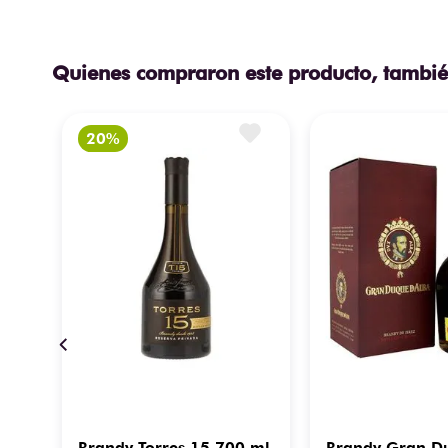
Quienes compraron este producto, tambié
an
Brandy Torres 15 700 ml
Brandy Gran D