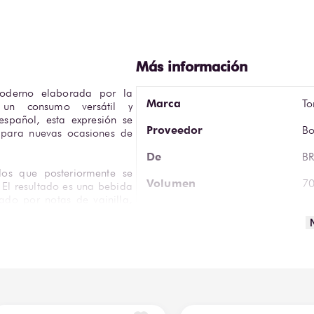
moderno elaborada por la 
Marca
To
 un consumo versátil y 
spañol, esta expresión se 
Proveedor
Bo
l para nuevas ocasiones de 
De
B
dos que posteriormente se 
Volumen
70
 El resultado es una bebida 
ado por notas de vainilla, 
Graduación Alcohólica
3
ondo y fácil, con un final 
País de Origen
Es
rse con hielo, mezclada con 
Cristalería Sugerida
Va
sencilla. Es una excelente 
como base para combinados 
Vista
Ám