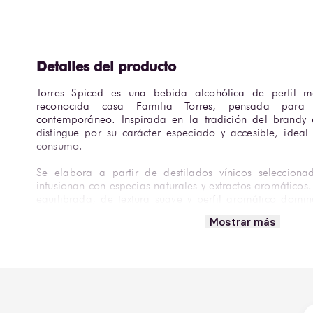
Torres Spiced es una bebida alcohólica de perfil 
reconocida casa Familia Torres, pensada para
contemporáneo. Inspirada en la tradición del brandy e
distingue por su carácter especiado y accesible, idea
consumo.
Se elabora a partir de destilados vínicos selecciona
infusionan con especias naturales y extractos aromáticos.
equilibrada, de textura suave y perfil aromático domin
canela, clavo y toques dulces. Su paso por boca es red
Mostrar más
cálido y especiado.
Torres Spiced está especialmente diseñada para disfruta
refresco de cola o ginger ale, así como en coctelería 
opción para consumo informal, reuniones sociales o 
aromáticos y refrescantes.