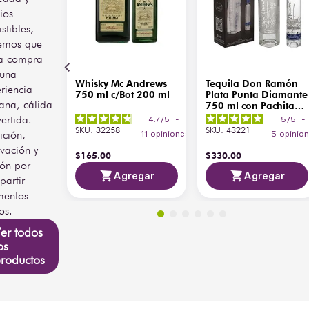
ios
istibles,
emos que
a compra
 una
Whisky Mc Andrews
Tequila Don Ramón
riencia
750 ml c/Bot 200 ml
Plata Punta Diamante
ana, cálida
750 ml con Pachita
200 ml
vertida.
4.7
/
5
-
5
/
5
-
SKU
:
32258
SKU
:
43221
ición,
11
opiniones
5
opinio
vación y
$
165
.
00
$
330
.
00
ión por
Agregar
Agregar
artir
entos
os.
er todos
os
roductos