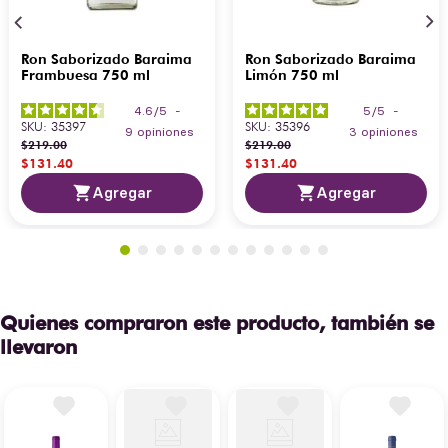
Ron Saborizado Baraima
Ron Saborizado Baraima
Frambuesa 750 ml
Limón 750 ml
4.6
/
5
-
5
/
5
-
SKU
:
35397
SKU
:
35396
9
opiniones
3
opiniones
$
219
.
00
$
219
.
00
$
131
.
40
$
131
.
40
Agregar
Agregar
Quienes compraron este producto, también se
llevaron