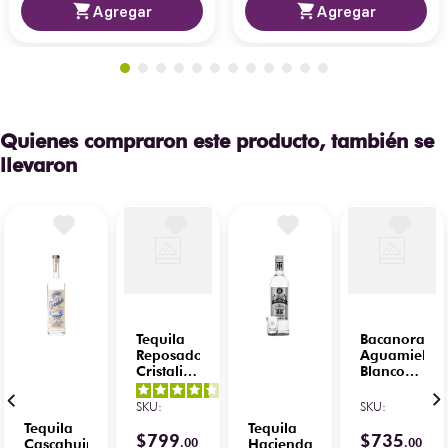
Agregar
Agregar
Quienes compraron este producto, también se
llevaron
Tequila
Bacanora
Reposado
Aguamiel
Cristalino
Blanco
Tierra
100%
4.3
/
5
-
Noble
Agave
SKU
:
SKU
:
3
opiniones
750 ml
Yaquiana
Tequila
Tequila
750 ml
$
799
$
735
.
00
.
00
Cascahuin
Hacienda