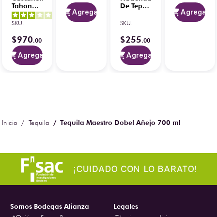
Tahona
De Tepa
Agregar
Agregar
Blanco
Blanco
4.5
/
5
-
3
/
5
-
750 ml
100%
SKU
:
SKU
:
6
opiniones
2
opiniones
750 ml
con
$
970
$
255
.
00
.
00
Caballito
Agregar
Agregar
Tequila Maestro Dobel Añejo 700 ml
Tequila
Somos Bodegas Alianza
Legales