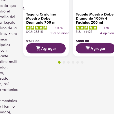
zada que
tió el
Tequila Cristalino
Tequila Maestro Dobe
rollo del
Maestro Dobel
Diamante 100% 4
r tequila
Diamante 700 ml
Pachitas 200 ml
alino de la
4.8
/
5
-
5
/
5
-
SKU
:
35515
SKU
:
44423
tria. Entre
186
opiniones
4
opinio
íneas
$
765
.
00
$
800
.
00
ipales
Agregar
Agregar
acan
ante
talino multi-
ado),
co,
sado,
, así
 variantes
rimentales
 Humito
mado),