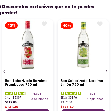
¡Descuentos exclusivos que no te puedes
perder!
Ron Saborizado Baraima
Ron Saborizado Baraima
Frambuesa 750 ml
Limón 750 ml
4.6
/
5
-
5
/
5
-
SKU
:
35397
SKU
:
35396
9
opiniones
3
opiniones
$
219
.
00
$
219
.
00
$
131
.
40
$
131
.
40