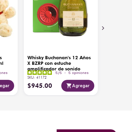
s
Whisky Buchanan's 12 Años
ml
X BZRP con estuche
amplificador de sonido
iones
5
/
5
-
5
opiniones
SKU
:
41172
$
945
.
00
egar
Agregar