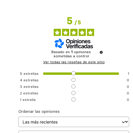
5
/
5
Basado en
1
opiniones
sometidas a control
Ver todas las reseñas de este sitio
5
estrellas
1
4
estrellas
0
3
estrellas
0
2
estrellas
0
1
estrella
0
Ordenar las opiniones