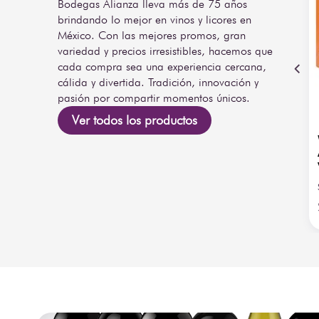
Bodegas Alianza lleva más de 75 años
brindando lo mejor en vinos y licores en
México. Con las mejores promos, gran
variedad y precios irresistibles, hacemos que
cada compra sea una experiencia cercana,
cálida y divertida. Tradición, innovación y
pasión por compartir momentos únicos.
Ver todos los productos
 Ramón Plata
Whisky The Glenlivet
nte 750 ml con
Founders Reserve 700 ml
 ml
con Chivas Regal Extra-13
5
/
5
-
5
opiniones
5
/
5
-
1
opiniones
200ml
SKU
:
44163
$
1200
.
00
Agregar
Agregar