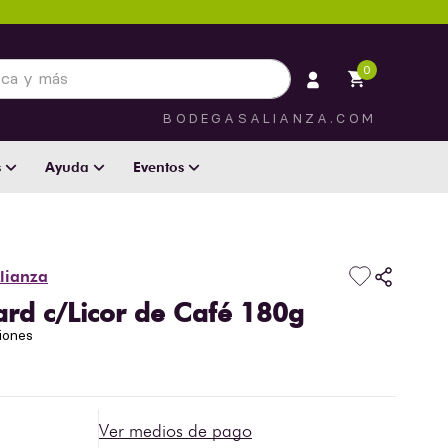
 más
0
BODEGASALIANZA.COM
s
Ayuda
Eventos
lianza
ard c/Licor de Café 180g
iones
Ver medios de pago