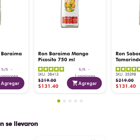
 Baraima
Ron Baraima Mango
Ron Sabo
Picosito 750 ml
Tamarind
5
/
5
-
5
/
5
-
SKU
:
38413
SKU
:
35398
3
opiniones
1
opiniones
$
219
.
00
$
219
.
00
Agregar
Agregar
$
131
.
40
$
131
.
40
n se llevaron