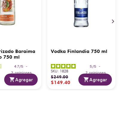
rizado Baraima
Vodka Finlandia 750 ml
o 750 ml
4.7
/
5
-
5
/
5
-
SKU
:
1828
3
opiniones
2
opiniones
$
249
.
00
Agregar
Agregar
$
149
.
40