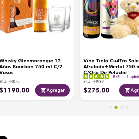
Whisky Glenmorangie 12
Vino Tinto Cu4Tro Sole
Años Bourbon 750 ml C/2
Afrutado+Merlot 750 
Vasos
C/Oso De Peluche
5
/
5
-
1
opin
SKU
:
44075
SKU
:
44939
$
1190
.
00
$
275
.
00
Agregar
Agr