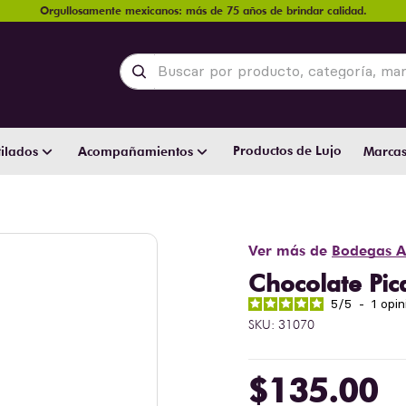
Orgullosamente mexicanos: más de 75 años de brindar calidad.
Buscar por producto, categoría, marca y
Productos de Lujo
ilados
Acompañamientos
Marca
Ver más de
Bodegas A
Chocolate Pic
5
/
5
-
1
opin
SKU
:
31070
$
135
.
00