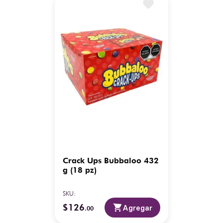
Crack Ups Bubbaloo 432
g (18 pz)
SKU
:
$
126
Agregar
.
00