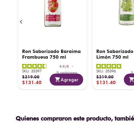
Ron Saborizado Baraima
Ron Saborizado
Frambuesa 750 ml
Limón 750 ml
4.6
/
5
-
SKU
:
35397
SKU
:
35396
9
opiniones
$
219
.
00
$
219
.
00
Agregar
$
131
.
40
$
131
.
40
Quienes compraron este producto, tambié