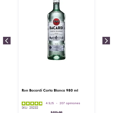
Ron Bacardí Carta Blanca 980 ml
4.9
/
5
-
207
opiniones
SKU
:
25232
$
325
.
00