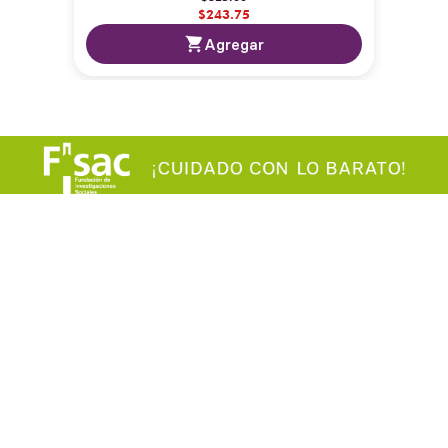
$
243
.
75
Agregar
Somos Bodegas Alianza
Legales
¿Quiénes Somos?
Términos y condiciones
Atención al cliente
Política de privacidad
Sucursales
Facturación - Tienda Física
¡Regístrate como Mayorista!
Mapa del sitio
Politica de entregas, cambios y
Preguntas frecuentes
devoluciones
Contacto
Pertenecemos a