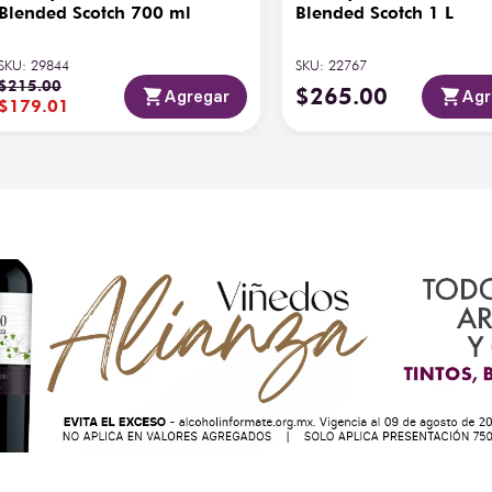
Blended Scotch 700 ml
Blended Scotch 1 L
SKU
:
29844
SKU
:
22767
$
215
.
00
$
265
.
00
Agregar
Agr
$
179
.
01