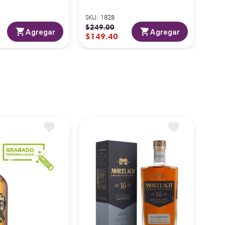
SKU
:
1828
$
249
.
00
Agregar
Agregar
$
149
.
40