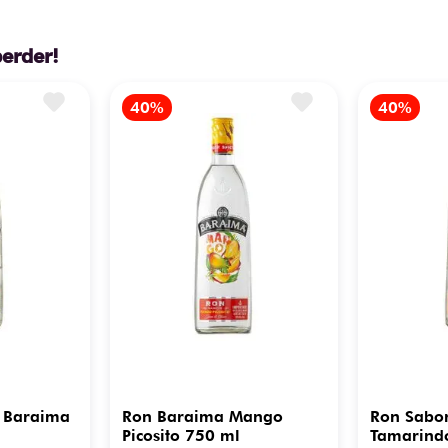
perder!
 Baraima
Ron Baraima Mango
Ron Sabo
Picosito 750 ml
Tamarind