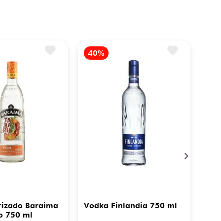
rizado Baraima
Vodka Finlandia 750 ml
o 750 ml