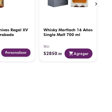
hivas Regal XV
Whisky Mortlach 16 Años
Whi
Grabado
Single Malt 700 ml
Sin
ml
SKU
:
SKU
:
Personalizar
$
2850
$
6
Agregar
.
00