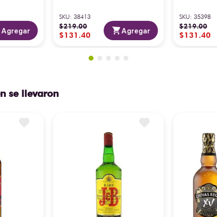
SKU
:
38413
SKU
:
35398
$
219
.
00
$
219
.
00
Agregar
Agregar
$
131
.
40
$
131
.
40
n se llevaron