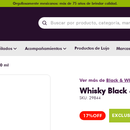
Orgullosamente mexicanos: más de 75 años de brindar calidad.
Buscar por producto, categoría, marca y
Productos de Lujo
ilados
Acompañamientos
Marca
00 ml
Ver más de
Black & W
Whisky Black 
SKU
:
29844
17%