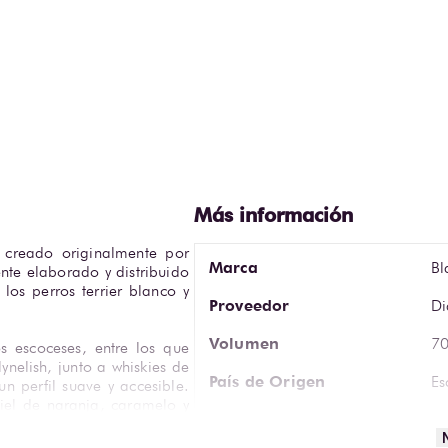
 creado originalmente por 
Marca
Bl
nte elaborado y distribuido 
os perros terrier blanco y 
Proveedor
Di
Volumen
70
 escoceses, entre los que 
nelish, junto a whiskies de 
País de Origen
Es
 perfil suave y accesible. 
piel de naranja, caramelo y 
Graduación Alcohólica
4
melo, frutos secos y notas 
ia salina.