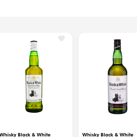
Ro
Tipo de Barrica
Eu
, Black & White es perfecto 
, así como para cócteles 
Nivel de Turba
Mu
os blends más populares y 
Temperatura de Servicio
12
Cristalería Sugerida
Va
Vista
Do
Tipo
Bl
Whisky Black & White
Whisky Black & White