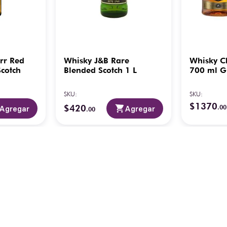
rr Red
Whisky J&B Rare
Whisky C
Scotch
Blended Scotch 1 L
700 ml 
SKU
:
SKU
:
$
1370
$
420
.
00
Agregar
Agregar
.
00