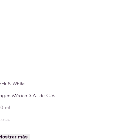
ack & White
ageo México S.A. de C.V.
0 ml
cocia
0% ABV
Mostrar más