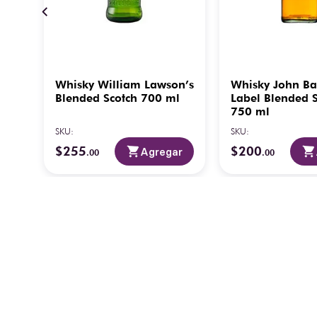
ños
Whisky William Lawson’s
Whisky John Ba
0
Blended Scotch 700 ml
Label Blended 
750 ml
SKU
:
SKU
:
$
255
$
200
ar
Agregar
.
00
.
00