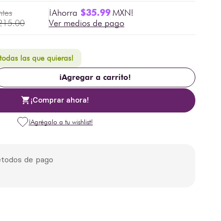
$
35
.
99
215
.
00
Ver medios de pago
 todas las que quieras!
¡Agregar a carrito!
¡Comprar ahora!
todos de pago