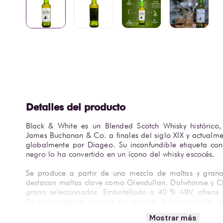
Black & White es un Blended Scotch Whisky histórico,
James Buchanan & Co. a finales del siglo XIX y actualme
globalmente por Diageo. Su inconfundible etiqueta con l
negro lo ha convertido en un ícono del whisky escocés.
Se produce a partir de una mezcla de maltas y granos
destacan maltas clave como Glendullan, Dalwhinnie y Cly
grano seleccionados. Embotellado a 40 % ABV, ofrece un
En nariz presenta aromas de cereales dulces, vainilla, 
un toque sutil de humo. En boca combina vainilla, cara
Mostrar más
cítricas, con un final ligero de miel, roble y una sugerenc