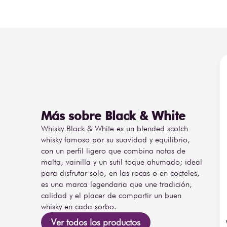
Con un cuerpo ligero a medio y un estilo fácil de beber
para consumo diario, mezclas con soda o ginger ale
ligeros. Su versatilidad lo ha convertido en uno de l
reconocidos en el mundo.
Más sobre Black & White
Whisky Black & White es un blended scotch
whisky famoso por su suavidad y equilibrio,
con un perfil ligero que combina notas de
malta, vainilla y un sutil toque ahumado; ideal
para disfrutar solo, en las rocas o en cocteles,
es una marca legendaria que une tradición,
calidad y el placer de compartir un buen
whisky en cada sorbo.
Ver todos los productos