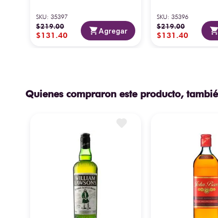
SKU
:
35397
SKU
:
35396
$
219
.
00
$
219
.
00
Agregar
$
131
.
40
$
131
.
40
Quienes compraron este producto, tambié