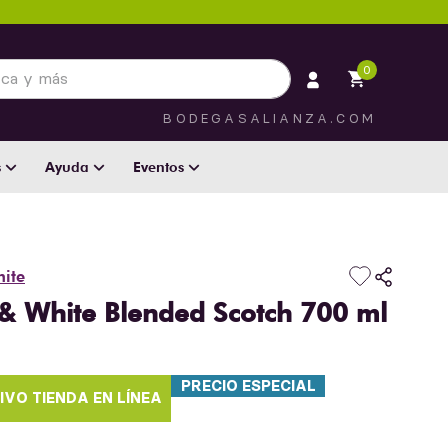
 más
0
BODEGASALIANZA.COM
s
Ayuda
Eventos
hite
& White Blended Scotch 700 ml
PRECIO ESPECIAL