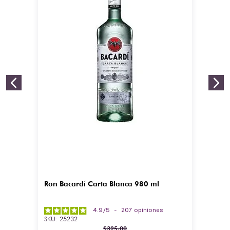
Ron Bacardí Carta Blanca 980 ml
4.9
/
5
-
207
opiniones
SKU
:
25232
$
325
.
00