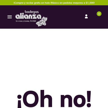
¡Compra y recibe gratis en todo México en pedidos mayores a $1,500!
0
¡Oh no!