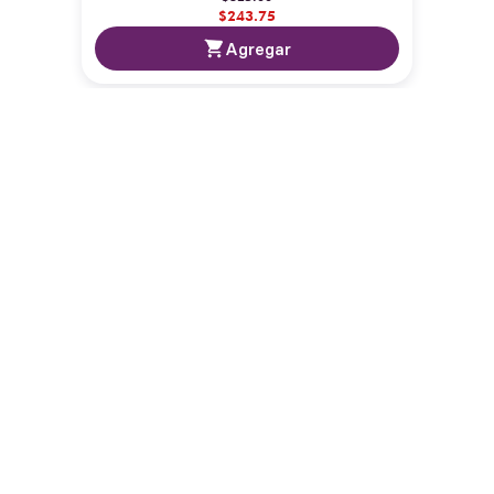
$
243
.
75
Agregar