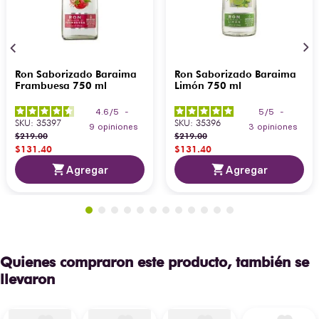
Ron Saborizado Baraima
Ron Saborizado Baraima
Frambuesa 750 ml
Limón 750 ml
4.6
/
5
-
5
/
5
-
SKU
:
35397
SKU
:
35396
9
opiniones
3
opiniones
$
219
.
00
$
219
.
00
$
131
.
40
$
131
.
40
Agregar
Agregar
Quienes compraron este producto, también se
llevaron