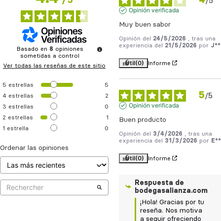
/
5
/
5
Opinión verificada
Muy buen sabor
Opinión del
24/5/2026
, tras una
experiencia del
21/5/2026
por
J**
Basado en
8
opiniones
sometidas a control
Útil
(0)
Informe
Ver todas las reseñas de este sitio
5
estrellas
5
5
/
5
4
estrellas
2
Opinión verificada
3
estrellas
0
2
estrellas
1
Buen producto
1
estrella
0
Opinión del
3/4/2026
, tras una
experiencia del
31/3/2026
por
E**
Ordenar las opiniones
Útil
(0)
Informe
Respuesta de
bodegasalianza.com
¡Hola! Gracias por tu 
reseña. Nos motiva 
a seguir ofreciendo 