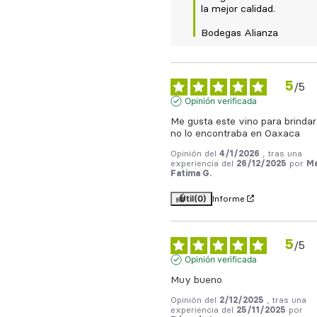
la mejor calidad. 

Bodegas Alianza
5
/
5
Opinión verificada
Me gusta este vino para brindar 
no lo encontraba en Oaxaca
Opinión del
4/1/2026
, tras una
experiencia del
26/12/2025
por
Ma
Fatima G.
Útil
(0)
Informe
5
/
5
Opinión verificada
Muy bueno
Opinión del
2/12/2025
, tras una
experiencia del
25/11/2025
por