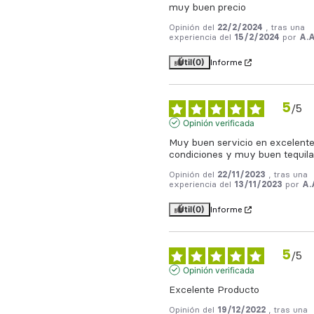
muy buen precio
Opinión del
22/2/2024
, tras una
experiencia del
15/2/2024
por
A.A
Útil
(0)
Informe
5
/
5
Opinión verificada
Muy buen servicio en excelente
condiciones y muy buen tequila
Opinión del
22/11/2023
, tras una
experiencia del
13/11/2023
por
A.
Útil
(0)
Informe
5
/
5
Opinión verificada
Excelente Producto
Opinión del
19/12/2022
, tras una