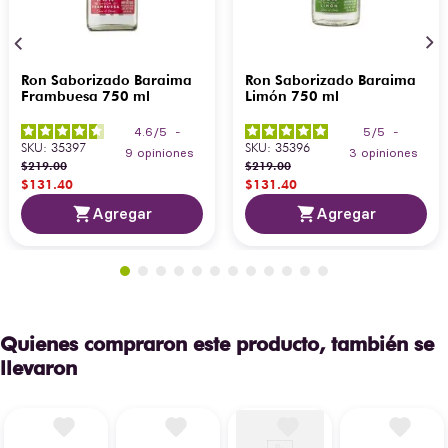
Ron Saborizado Baraima
Ron Saborizado Baraima
Frambuesa 750 ml
Limón 750 ml
4.6
/
5
-
5
/
5
-
SKU
:
35397
SKU
:
35396
9
opiniones
3
opiniones
$
219
.
00
$
219
.
00
$
131
.
40
$
131
.
40
Agregar
Agregar
Quienes compraron este producto, también se
llevaron