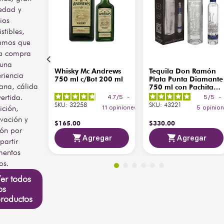
carácter.
edad y
Volumen
750 ml
ios
En nariz se perciben notas 
istibles,
de agave cocido, 
emos que
caramelo, vainilla y 
a compra
especias de roble. En boca 
presenta entrada dulce, 
 una
Whisky Mc Andrews
Tequila Don Ramón
con pimienta negra, frutas 
riencia
750 ml c/Bot 200 ml
Plata Punta Diamante
tropicales ligeras y un 
ana, cálida
750 ml con Pachita
retrogusto corto pero 
200 ml
vertida.
4.7
/
5
-
5
/
5
-
agradable. Ideal para 
SKU
:
32258
SKU
:
43221
ición,
11
opiniones
5
opinio
acompañar carnes a la 
vación y
parrilla, quesos 
$
165
.
00
$
330
.
00
semicurados o como base 
ión por
Agregar
Agregar
en cócteles clásicos como 
artir
Margarita reposada y 
entos
Tequila Sunrise.
os.
er todos
os
roductos