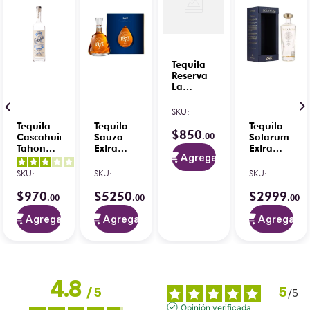
Tequila
Reserva
La
Familia
Px Añejo
SKU
:
Cristalino
Tequila
Tequila
Tequila
100%
$
850
.
00
Cascahuin
Sauza
Solarum
Orgánico
Tahona
Extra
Extra
375 ml
Agregar
Blanco
Añejo
Añejo
3
/
5
-
750 ml
150
Cristalino
SKU
:
SKU
:
SKU
:
2
opiniones
Aniversario
750 ml
750 ml
$
970
$
5250
$
2999
.
00
.
00
.
00
Agregar
Agregar
Agregar
4.8
5
/
5
/
5
Opinión verificada