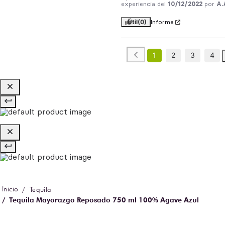
experiencia del
10/12/2022
por
A.
Útil
(0)
Informe
1
2
3
4
Tequila
Tequila Mayorazgo Reposado 750 ml 100% Agave Azul