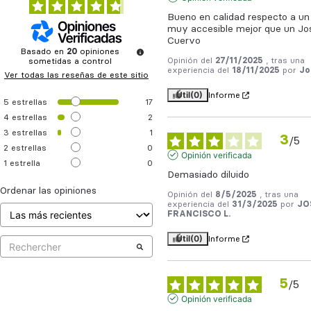
Bueno en calidad respecto a un 
muy accesible mejor que un Jos
Cuervo
Basado en
20
opiniones
Opinión del
27/11/2025
, tras una
sometidas a control
experiencia del
18/11/2025
por
Jo
Ver todas las reseñas de este sitio
Útil
(0)
Informe
5
estrellas
17
4
estrellas
2
3
estrellas
1
3
/
5
2
estrellas
0
Opinión verificada
1
estrella
0
Demasiado diluido
Ordenar las opiniones
Opinión del
8/5/2025
, tras una
experiencia del
31/3/2025
por
JO
FRANCISCO L.
Útil
(0)
Informe
5
/
5
Opinión verificada