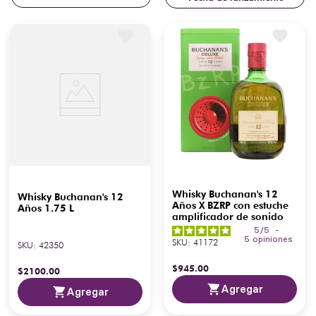
Whisky Buchanan's 12
Whisky Buchanan's 12
Años X BZRP con estuche
Años 1.75 L
amplificador de sonido
5
/
5
-
5
opiniones
SKU
:
41172
SKU
:
42350
$
945
.
00
$
2100
.
00
Agregar
Agregar