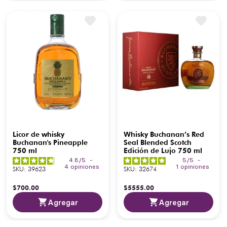
Licor de whisky
Whisky Buchanan’s Red
Buchanan's Pineapple
Seal Blended Scotch
750 ml
Edición de Lujo 750 ml
4.8
/
5
-
5
/
5
-
4
opiniones
1
opiniones
SKU
:
39623
SKU
:
32674
$
700
.
00
$
5555
.
00
Agregar
Agregar