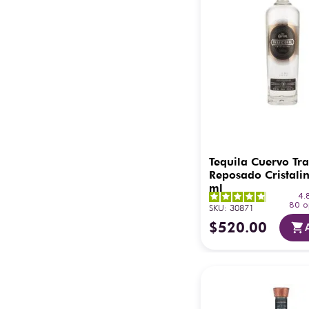
1.75 L
Tequila Cuervo Tra
Reposado Cristali
ml
4.
80
o
SKU
:
30871
$
520
.
00