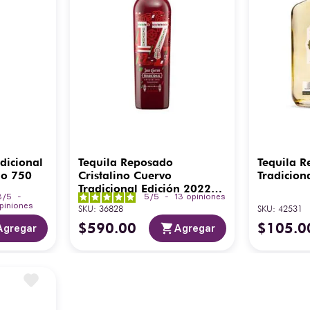
dicional
Tequila Reposado
Tequila 
no 750
Cristalino Cuervo
Tradicion
Tradicional Edición 2022
8
/
5
-
5
/
5
-
13
opiniones
750 ml
piniones
SKU
:
36828
SKU
:
42531
$
590
.
00
$
105
.
0
Agregar
Agregar