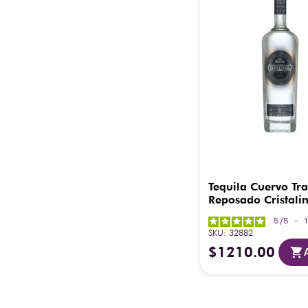
Tequila Cuervo Tra
Reposado Cristalin
5
/
5
-
SKU
:
32882
$
1210
.
00