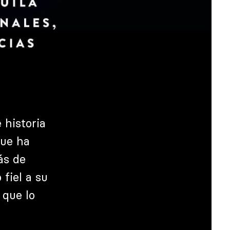
 historia
que ha
ás de
fiel a su
 que lo