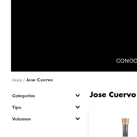
CONOC
Jose Cuervo
Jose Cuervo
Tequila
Tipo
100% agave
Volumen
Blanco (Plata)
200 ml
Reposado
750 ml
Cristalino