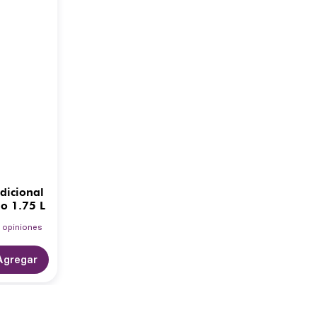
dicional
o 1.75 L
1
opiniones
Agregar