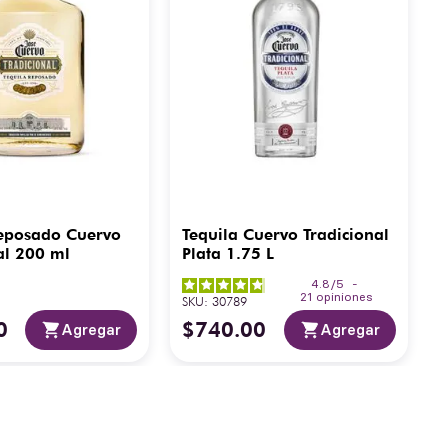
Reposado Cuervo
Tequila Cuervo Tradicional
al 200 ml
Plata 1.75 L
4.8
/
5
-
21
opiniones
SKU
:
30789
0
$
740
.
00
Agregar
Agregar