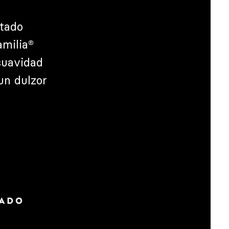
rtado
amilia®
suavidad
un dulzor