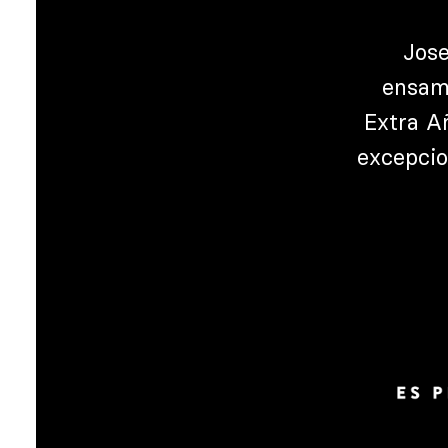
Jose
ensamb
Extra A
excepcio